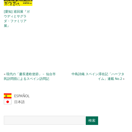
[愛知] 巡回展『ガ
ウディとサグラ
ダ・ファミリア
展』
«
現代の「慶長遣欧使節」－ 仙台市
中島詩織 スペイン滞在記「ハーフタ
民訪問団によるスペイン訪問記
イム」連載 No.2
»
ESPAÑOL
日本語