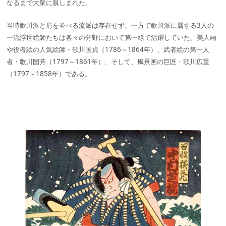
なるまで大衆に親しまれた。
当時歌川派と肩を並べる流派は存在せず、一方で歌川派に属する3人の
一流浮世絵師たちは各々の分野において第一線で活躍していた。美人画
や役者絵の人気絵師・歌川国貞（1786～1864年）、武者絵の第一人
者・歌川国芳（1797～1861年）、そして、風景画の巨匠・歌川広重
（1797～1858年）である。