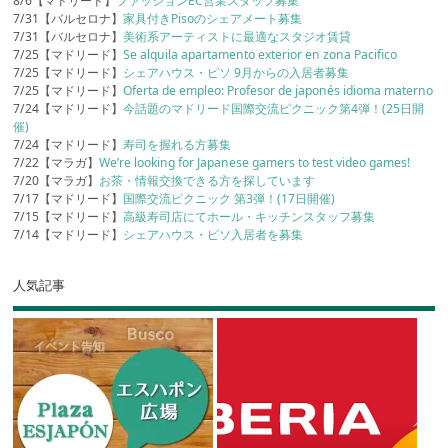
8/6【マドリード】
ファッションEC営業スタッフ募集
7/31【バルセロナ】
家具付きPisoのシェアメート募集
7/31【バルセロナ】
美術系アーティストに最適なスタジオ賃貸
7/25【マドリード】
Se alquila apartamento exterior en zona Pacifico
7/25【マドリード】
シェアハウス・ピソ 9月からの入居者募集
7/25【マドリード】
Oferta de empleo: Profesor de japonés idioma materno
7/24【マドリード】
今話題のマドリード国際交流ピクニック第4弾！(25日開
催)
7/24【マドリード】
寿司を握れる方募集
7/22【マラガ】
We’re looking for Japanese gamers to test video games!
7/20【マラガ】
お茶・情報交換できる方を探しています
7/17【マドリード】
国際交流ピクニック 第3弾！(17日開催)
7/15【マドリード】
高級寿司店にてホール・キッチンスタッフ募集
7/14【マドリード】
シェアハウス・ピソ入居者を募集
人気記事