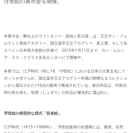
浮世絵の展示会を開催。
本展示会「舞台上のファンタジー・国貞と歌川派」は、王立サン・フェ
ルナンド美術アカデミー、国立薬学王立アカデミー、富士通、そして在
スペイン日本国大使館の共催で、2015年1月11日まで、カハ・ムルシ
ア・ラス・クララス文化センターにて開催中。
本展では、江戸時代（特に18、19世紀）における日本の大衆文化にス
ポットが当てられ、国立薬学王立アカデミー所蔵の類稀なるコレクショ
ンから選出された116点の版画で構成されている。展示作品は、印刷当
時の色を保ち、初摺（しょずり）の作品が優先的に選ばれた。
浮世絵の典型的な様式「役者絵」
江戸時代（1615〜1868年）、浮世絵版画の全盛期には、風俗、名所、