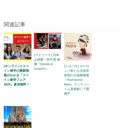
関連記事
[マドリード] 日本
人画家・田中茂 個
展『Desde el
[オンライン] スペ
[ビルバオ] ヨーロ
corazón』
イン留学の最新情
ッパ初となる奈良
報がわかる『スペ
美智の大規模個展
イン留学フェア
『Yoshitomo
2025』参加無料！
Nara』グッケンハ
イム美術館にて開
催中