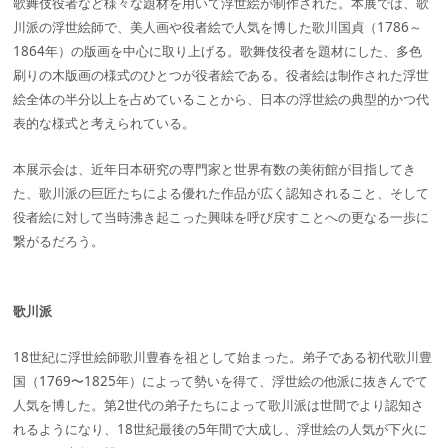
歌舞伎役者など様々な題材を用いて浮世絵が制作された。本展では、歌
川派の浮世絵師で、美人画や役者絵で人気を博した歌川国貞（1786～
1864年）の版画を中心に取り上げる。歌舞伎役者を題材にした、多色
刷りの木版画の様式のひとつが役者絵である。役者絵は制作された浮世
絵全体の半分以上を占めていることから、日本の浮世絵の典型的かつ代
表的な様式と考えられている。
本展示会は、近年日本研究の専門家と世界有数の美術館が目指してき
た、歌川派の巨匠たちによる優れた作品が広く認知されること、そして
役者絵に対して当時沸き起こった興味を呼び戻すことへの更なる一歩に
繋がるだろう。
歌川派
18世紀に浮世絵師歌川豊春を祖として始まった。弟子である初代歌川豊
国（1769〜1825年）によって勢いを得て、浮世絵の他派に抜きんでて
人気を博した。第2世代の弟子たちによって歌川派は世間でより認知さ
れるようになり、18世紀最後の5年間で大成し、浮世絵の人気が下火に