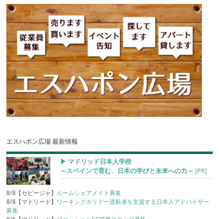
エスハポン広場 最新情報
▶︎ マドリッド日本人学校
～スペインで育む、日本の学びと未来への力～
[PR]
8/8【セビージャ】
ルームシェアメイト募集
8/8【マドリード】
ワーキングホリデー渡航者を支援する日本人アドバイザー
募集