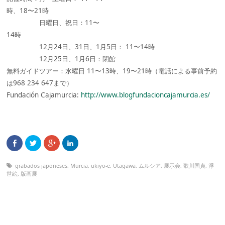
時、18〜21時
日曜日、祝日：11〜
14時
12月24日、31日、1月5日： 11〜14時
12月25日、1月6日：閉館
無料ガイドツアー：水曜日 11〜13時、19〜21時（電話による事前予約
は968 234 647まで）
Fundación Cajamurcia:
http://www.blogfundacioncajamurcia.es/
grabados japoneses
,
Murcia
,
ukiyo-e
,
Utagawa
,
ムルシア
,
展示会
,
歌川国貞
,
浮
世絵
,
版画展