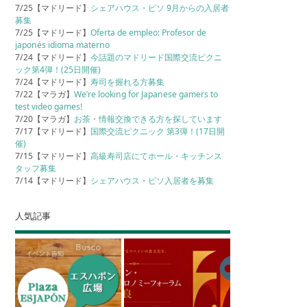
7/25【マドリード】
シェアハウス・ピソ 9月からの入居者
募集
7/25【マドリード】
Oferta de empleo: Profesor de
japonés idioma materno
7/24【マドリード】
今話題のマドリード国際交流ピクニ
ック第4弾！(25日開催)
7/24【マドリード】
寿司を握れる方募集
7/22【マラガ】
We’re looking for Japanese gamers to
test video games!
7/20【マラガ】
お茶・情報交換できる方を探しています
7/17【マドリード】
国際交流ピクニック 第3弾！(17日開
催)
7/15【マドリード】
高級寿司店にてホール・キッチンス
タッフ募集
7/14【マドリード】
シェアハウス・ピソ入居者を募集
人気記事