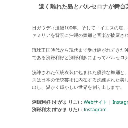
遠く離れた島とバルセロナが舞台
日ガウディ没後100年。そして「イエスの塔
ァミリアを背景に沖縄の舞踊と音楽が披露さ
琉球王国時代から現代まで受け継がれてきた
である洌鎌利好と洌鎌利多によってバルセロ
洗練された伝統衣装に包まれた優雅な舞踊と
スは日本の伝統芸術に内在する洗練された美
出し、温かく輝かしい世界を創り出します。
洌鎌利好 (すがま りこ)
：
Webサイト
|
Instag
洌鎌利太 (すがま りた)
：
Instagram