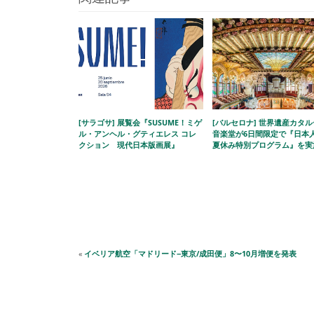
[サラゴサ] 展覧会『SUSUME！ミゲ
[バルセロナ] 世界遺産カタ
ル・アンヘル・グティエレス コレ
音楽堂が6日間限定で『日本
クション 現代日本版画展』
夏休み特別プログラム』を実
«
イベリア航空「マドリード−東京/成田便」8〜10月増便を発表