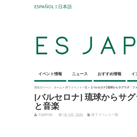
ESPAÑOL
I
日本語
イベント情報
ニュース
おすすめ情報
イ
現在のページ :
ホーム
»
終了イベント一覧
»
[バルセロナ] 琉球からサグラダ・
[バルセロナ] 琉球からサ
と音楽
ESJAPON
18, 6月, 2026
終了イベント一覧