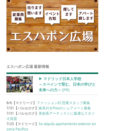
エスハポン広場 最新情報
▶︎ マドリッド日本人学校
～スペインで育む、日本の学びと
未来への力～
[PR]
8/6【マドリード】
ファッションEC営業スタッフ募集
7/31【バルセロナ】
家具付きPisoのシェアメート募集
7/31【バルセロナ】
美術系アーティストに最適なスタジ
オ賃貸
7/25【マドリード】
Se alquila apartamento exterior en
zona Pacifico