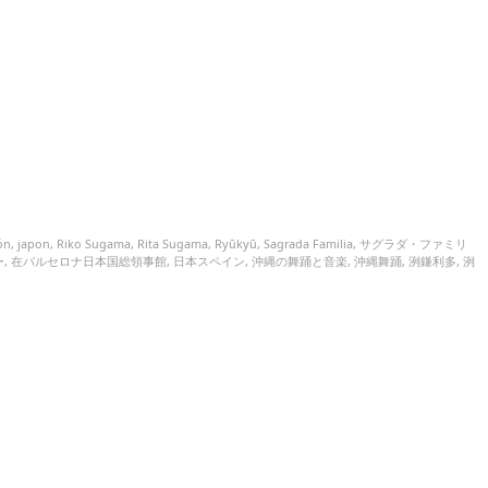
ón
,
japon
,
Riko Sugama
,
Rita Sugama
,
Ryūkyū
,
Sagrada Familia
,
サグラダ・ファミリ
ー
,
在バルセロナ日本国総領事館
,
日本スペイン
,
沖縄の舞踊と音楽
,
沖縄舞踊
,
洌鎌利多
,
洌