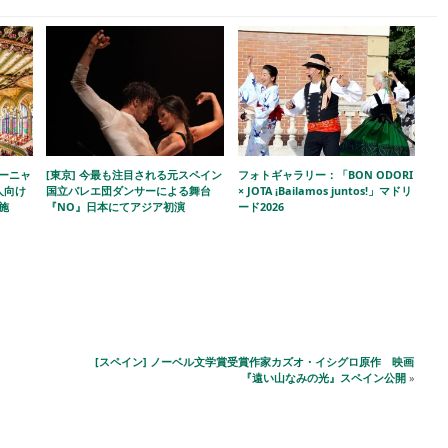
ルーニャ
[東京] 今最も注目される元スペイン
フォトギャラリー：「BON ODORI
人向け
国立バレエ団ダンサーによる舞台
× JOTA ¡Bailamos juntos!」マドリ
施
『NO』日本にてアジア初演
ード2026
[スペイン] ノーベル文学賞受賞作家カズオ・イシグロ原作 映画
『遠い山なみの光』スペイン公開
»