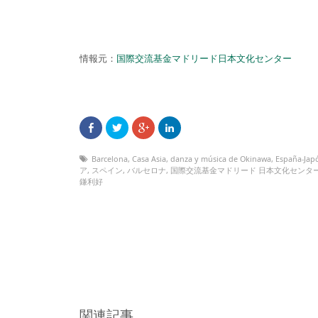
情報元：
国際交流基金マドリード日本文化センター
Barcelona
,
Casa Asia
,
danza y música de Okinawa
,
España-Jap
ア
,
スペイン
,
バルセロナ
,
国際交流基金マドリード 日本文化センタ
鎌利好
関連記事