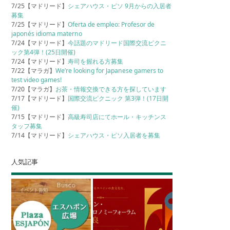
7/25【マドリード】
シェアハウス・ピソ 9月からの入居者
募集
7/25【マドリード】
Oferta de empleo: Profesor de
japonés idioma materno
7/24【マドリード】
今話題のマドリード国際交流ピクニ
ック第4弾！(25日開催)
7/24【マドリード】
寿司を握れる方募集
7/22【マラガ】
We’re looking for Japanese gamers to
test video games!
7/20【マラガ】
お茶・情報交換できる方を探しています
7/17【マドリード】
国際交流ピクニック 第3弾！(17日開
催)
7/15【マドリード】
高級寿司店にてホール・キッチンス
タッフ募集
7/14【マドリード】
シェアハウス・ピソ入居者を募集
人気記事