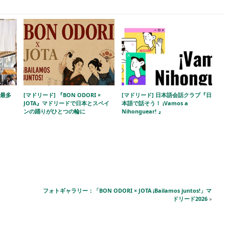
去最多
[マドリード] 『BON ODORI ×
[マドリード] 日本語会話クラブ『日
JOTA』マドリードで日本とスペイ
本語で話そう！ ¡Vamos a
ンの踊りがひとつの輪に
Nihonguear! 』
フォトギャラリー：「BON ODORI × JOTA ¡Bailamos juntos!」マ
ドリード2026
»