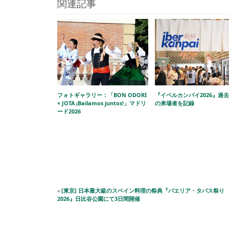
関連記事
フォトギャラリー：「BON ODORI
『イベルカンパイ2026』過
× JOTA ¡Bailamos juntos!」マドリ
の来場者を記録
ード2026
«
[東京] 日本最大級のスペイン料理の祭典『パエリア・タパス祭り
2026』日比谷公園にて3日間開催