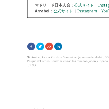
マドリード日本人会
：
公式サイト
|
Inst
Arrabel
：
公式サイト
|
Instagram
|
You
Arrabel
,
Asociación de la Comunidad Japonesa de Madrid
,
BO
Parque del Retiro
,
Donde se cruzan los caminos
,
Japón y España
り×ホタ