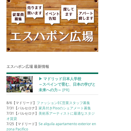
エスハポン広場 最新情報
▶︎ マドリッド日本人学校
～スペインで育む、日本の学びと
未来への力～
[PR]
8/6【マドリード】
ファッションEC営業スタッフ募集
7/31【バルセロナ】
家具付きPisoのシェアメート募集
7/31【バルセロナ】
美術系アーティストに最適なスタジ
オ賃貸
7/25【マドリード】
Se alquila apartamento exterior en
zona Pacifico