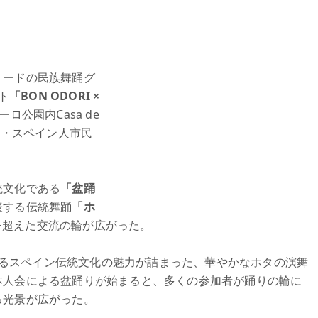
リードの民族舞踊グ
ト
「BON ODORI ×
ロ公園内Casa de
人・スペイン人市民
統文化である
「盆踊
表する伝統舞踊
「ホ
を超えた交流の輪が広がった。
によるスペイン伝統文化の魅力が詰まった、華やかなホタの演舞
本人会による盆踊りが始まると、多くの参加者が踊りの輪に
る光景が広がった。