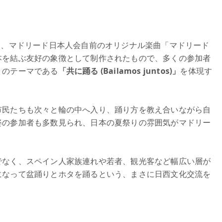
え、マドリード日本人会自前のオリジナル楽曲「マドリード
本を結ぶ友好の象徴として制作されたもので、多くの参加者
トのテーマである
「共に踊る (Bailamos juntos)」
を体現す
市民たちも次々と輪の中へ入り、踊り方を教え合いながら自
姿の参加者も多数見られ、日本の夏祭りの雰囲気がマドリー
でなく、スペイン人家族連れや若者、観光客など幅広い層が
になって盆踊りとホタを踊るという、まさに日西文化交流を