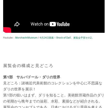
Youtube：
MorohashiMuseum
/
4月24日開幕！Shock of Dalí、展覧会予習その2。
展覧会の構成と見どころ
第1部 サルバドール・ダリの世界
見どころ：諸橋近代美術館のコレクションを中心に不思議な
ダリの世界を展示！
第1部の狙いはまず、ダリを知ること。美術館所蔵作品のダリ
の初期から晩年までの油彩、水彩、素描などが紹介される。
展覧会のコンセプトである、日本におけるダリ受容を考える