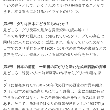
ための導入として、たくさんのダリ作品を鑑賞することがで
きる、本展覧会におけるハイライトのひとつ。
第2部 ダリは日本にどう知られたか？
見どころ：ダリ受容の足跡を貴重資料で読み解く！
日本でも偉大な画家として知られているダリ。ダリの存在は
同時代の人々にどのように認知され、広がっていったのか？
日本でのダリ受容を示す1920～50年代の国内外の書籍などの
資料を展示し、特異ともいえる日本のダリ受容をたどる。
第3部 日本の前衛 ー影響の広がりと新たな絵画言語の探求
見どころ：総勢25人の前衛画家の作品からダリの影響を探
る！
ダリに触発された1930～50年代の日本の画家の作品を紹介。
ダリが日本の前衛画家たちに与えた影響は、常に単純に特定
できるものではなく、その全体像や範囲を捉えるのは困難で
ある。そこで、第3部ではダリの影響が急拡大した1937年頃
から戦後に至るまでの多くの作例を紹介することで、ダリが