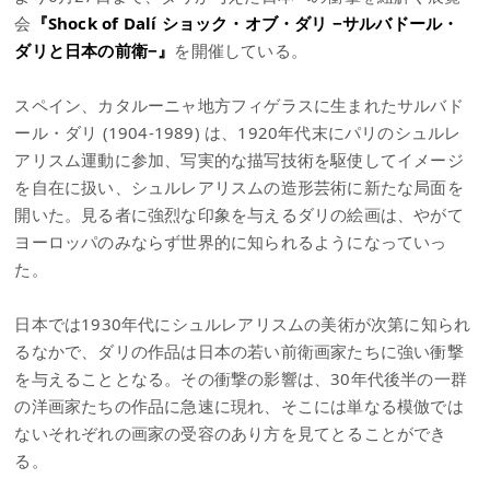
会
『Shock of Dalí ショック・オブ・ダリ −サルバドール・
ダリと日本の前衛−』
を開催している。
スペイン、カタルーニャ地方フィゲラスに生まれたサルバド
ール・ダリ (1904-1989) は、1920年代末にパリのシュルレ
アリスム運動に参加、写実的な描写技術を駆使してイメージ
を自在に扱い、シュルレアリスムの造形芸術に新たな局面を
開いた。見る者に強烈な印象を与えるダリの絵画は、やがて
ヨーロッパのみならず世界的に知られるようになっていっ
た。
日本では1930年代にシュルレアリスムの美術が次第に知られ
るなかで、ダリの作品は日本の若い前衛画家たちに強い衝撃
を与えることとなる。その衝撃の影響は、30年代後半の一群
の洋画家たちの作品に急速に現れ、そこには単なる模倣では
ないそれぞれの画家の受容のあり方を見てとることができ
る。