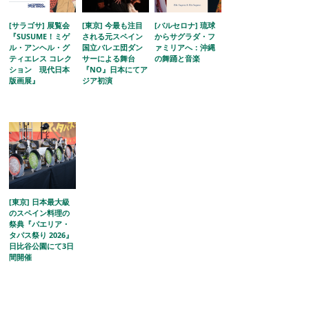
[サラゴサ] 展覧会
[東京] 今最も注目
[バルセロナ] 琉球
『SUSUME！ミゲ
される元スペイン
からサグラダ・フ
ル・アンヘル・グ
国立バレエ団ダン
ァミリアへ：沖縄
ティエレス コレク
サーによる舞台
の舞踊と音楽
ション 現代日本
『NO』日本にてア
版画展』
ジア初演
[東京] 日本最大級
のスペイン料理の
祭典『パエリア・
タパス祭り 2026』
日比谷公園にて3日
間開催