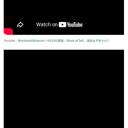
Youtube：
MorohashiMuseum
/
4月24日開幕！Shock of Dalí、展覧会予習その1。