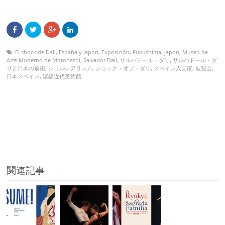
El shock de Dalí
,
España y Japón
,
Exposición
,
Fukushima
,
japon
,
Museo de
Arte Moderno de Morohashi
,
Salvador Dalí
,
サルバドール・ダリ
,
サルバドール・ダ
リと日本の前衛
,
シュルレアリスム
,
ショック・オブ・ダリ
,
スペイン人画家
,
展覧会
,
日本スペイン
,
諸橋近代美術館
関連記事