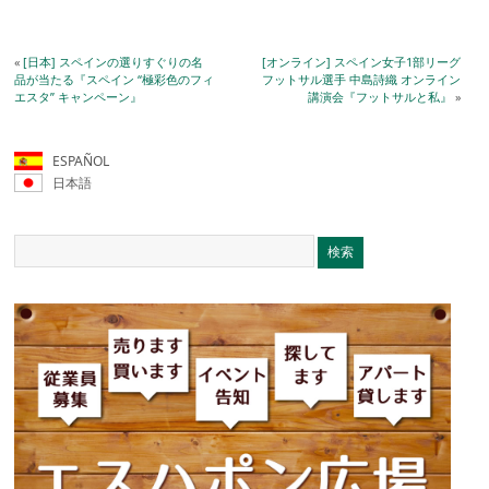
«
[日本] スペインの選りすぐりの名
[オンライン] スペイン女子1部リーグ
品が当たる『スペイン “極彩色のフィ
フットサル選手 中島詩織 オンライン
エスタ” キャンペーン』
講演会『フットサルと私』
»
ESPAÑOL
日本語