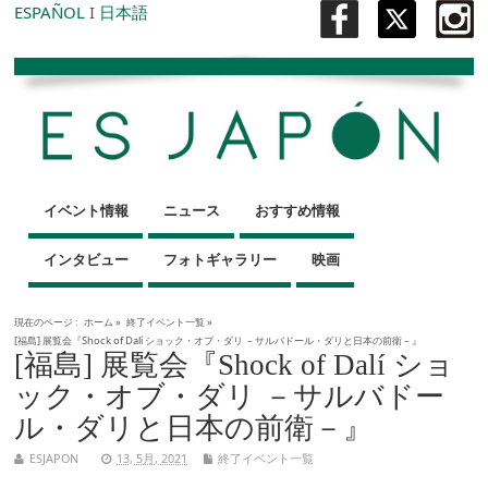
ESPAÑOL
I
日本語
イベント情報
ニュース
おすすめ情報
インタビュー
フォトギャラリー
映画
現在のページ :
ホーム
»
終了イベント一覧
»
[福島] 展覧会『Shock of Dalí ショック・オブ・ダリ －サルバドール・ダリと日本の前衛－』
[福島] 展覧会『Shock of Dalí ショ
ック・オブ・ダリ －サルバドー
ル・ダリと日本の前衛－』
ESJAPON
13, 5月, 2021
終了イベント一覧