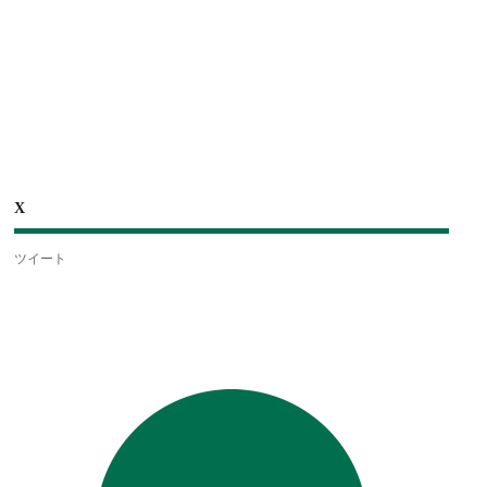
X
ツイート