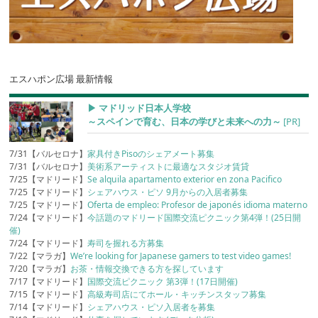
エスハポン広場 最新情報
▶︎ マドリッド日本人学校
～スペインで育む、日本の学びと未来への力～
[PR]
7/31【バルセロナ】
家具付きPisoのシェアメート募集
7/31【バルセロナ】
美術系アーティストに最適なスタジオ賃貸
7/25【マドリード】
Se alquila apartamento exterior en zona Pacifico
7/25【マドリード】
シェアハウス・ピソ 9月からの入居者募集
7/25【マドリード】
Oferta de empleo: Profesor de japonés idioma materno
7/24【マドリード】
今話題のマドリード国際交流ピクニック第4弾！(25日開
催)
7/24【マドリード】
寿司を握れる方募集
7/22【マラガ】
We’re looking for Japanese gamers to test video games!
7/20【マラガ】
お茶・情報交換できる方を探しています
7/17【マドリード】
国際交流ピクニック 第3弾！(17日開催)
7/15【マドリード】
高級寿司店にてホール・キッチンスタッフ募集
7/14【マドリード】
シェアハウス・ピソ入居者を募集