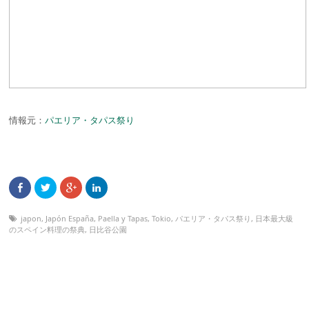
情報元：
パエリア・タパス祭り
japon
,
Japón España
,
Paella y Tapas
,
Tokio
,
パエリア・タパス祭り
,
日本最大級
のスペイン料理の祭典
,
日比谷公園