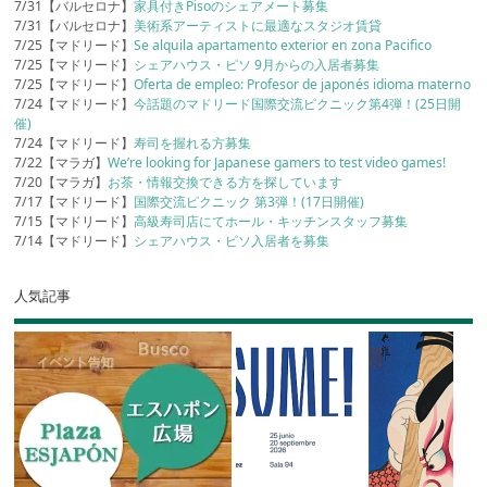
7/31【バルセロナ】
家具付きPisoのシェアメート募集
7/31【バルセロナ】
美術系アーティストに最適なスタジオ賃貸
7/25【マドリード】
Se alquila apartamento exterior en zona Pacifico
7/25【マドリード】
シェアハウス・ピソ 9月からの入居者募集
7/25【マドリード】
Oferta de empleo: Profesor de japonés idioma materno
7/24【マドリード】
今話題のマドリード国際交流ピクニック第4弾！(25日開
催)
7/24【マドリード】
寿司を握れる方募集
7/22【マラガ】
We’re looking for Japanese gamers to test video games!
7/20【マラガ】
お茶・情報交換できる方を探しています
7/17【マドリード】
国際交流ピクニック 第3弾！(17日開催)
7/15【マドリード】
高級寿司店にてホール・キッチンスタッフ募集
7/14【マドリード】
シェアハウス・ピソ入居者を募集
人気記事