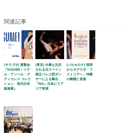
関連記事
[サラゴサ] 展覧会
[東京] 今最も注目
[バルセロナ] 琉球
『SUSUME！ミゲ
される元スペイン
からサグラダ・フ
ル・アンヘル・グ
国立バレエ団ダン
ァミリアへ：沖縄
ティエレス コレク
サーによる舞台
の舞踊と音楽
ション 現代日本
『NO』日本にてア
版画展』
ジア初演