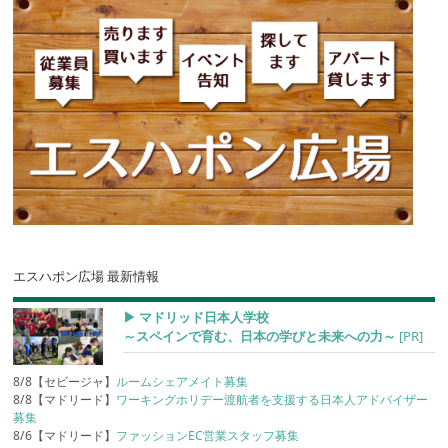
エスハポン広場 最新情報
▶︎ マドリッド日本人学校
～スペインで育む、日本の学びと未来への力～
[PR]
8/8【セビージャ】
ルームシェアメイト募集
8/8【マドリード】
ワーキングホリデー渡航者を支援する日本人アドバイザー
募集
8/6【マドリード】
ファッションEC営業スタッフ募集