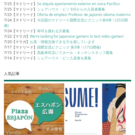
7/25【マドリード】
Se alquila apartamento exterior en zona Pacifico
7/25【マドリード】
シェアハウス・ピソ 9月からの入居者募集
7/25【マドリード】
Oferta de empleo: Profesor de japonés idioma materno
7/24【マドリード】
今話題のマドリード国際交流ピクニック第4弾！(25日開
催)
7/24【マドリード】
寿司を握れる方募集
7/22【マラガ】
We’re looking for Japanese gamers to test video games!
7/20【マラガ】
お茶・情報交換できる方を探しています
7/17【マドリード】
国際交流ピクニック 第3弾！(17日開催)
7/15【マドリード】
高級寿司店にてホール・キッチンスタッフ募集
7/14【マドリード】
シェアハウス・ピソ入居者を募集
人気記事