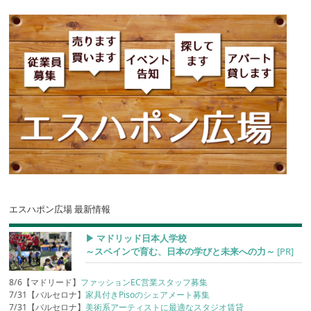
エスハポン広場 最新情報
▶︎ マドリッド日本人学校
～スペインで育む、日本の学びと未来への力～
[PR]
8/6【マドリード】
ファッションEC営業スタッフ募集
7/31【バルセロナ】
家具付きPisoのシェアメート募集
7/31【バルセロナ】
美術系アーティストに最適なスタジオ賃貸