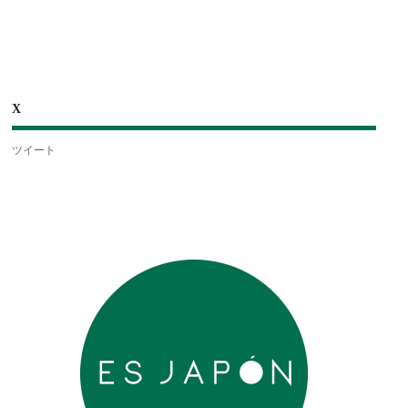
X
ツイート