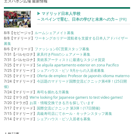
エスハポン広場 最新情報
▶︎ マドリッド日本人学校
～スペインで育む、日本の学びと未来への力～
[PR]
8/8【セビージャ】
ルームシェアメイト募集
8/8【マドリード】
ワーキングホリデー渡航者を支援する日本人アドバイザー
募集
8/6【マドリード】
ファッションEC営業スタッフ募集
7/31【バルセロナ】
家具付きPisoのシェアメート募集
7/31【バルセロナ】
美術系アーティストに最適なスタジオ賃貸
7/25【マドリード】
Se alquila apartamento exterior en zona Pacifico
7/25【マドリード】
シェアハウス・ピソ 9月からの入居者募集
7/25【マドリード】
Oferta de empleo: Profesor de japonés idioma materno
7/24【マドリード】
今話題のマドリード国際交流ピクニック第4弾！(25日開
催)
7/24【マドリード】
寿司を握れる方募集
7/22【マラガ】
We’re looking for Japanese gamers to test video games!
7/20【マラガ】
お茶・情報交換できる方を探しています
7/17【マドリード】
国際交流ピクニック 第3弾！(17日開催)
7/15【マドリード】
高級寿司店にてホール・キッチンスタッフ募集
7/14【マドリード】
シェアハウス・ピソ入居者を募集