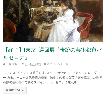
【終了】[東京] 巡回展『奇跡の芸術都市バ
ルセロナ』
ESJAPON
10, 4月, 2019
終了イベント一覧
こちらのイベントは終了しました。 ガウディ、ピカソ、ミロ、ダリ
― カタルーニャ近代美術の精華 数多くの偉大な芸術家を輩出した世界
有数の芸術都市であるスペイン・バルセロナに焦点を ...
続きはこちら »