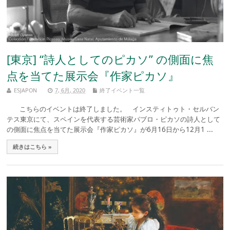
[東京] “詩人としてのピカソ” の側面に焦
点を当てた展示会『作家ピカソ』
ESJAPON
7, 6月, 2020
終了イベント一覧
こちらのイベントは終了しました。 インスティトゥト・セルバン
テス東京にて、スペインを代表する芸術家パブロ・ピカソの詩人として
の側面に焦点を当てた展示会『作家ピカソ』が6月16日から12月1 ...
続きはこちら »