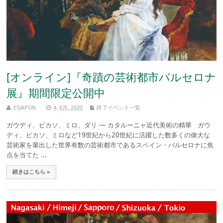
[オンライン]『奇蹟の芸術都市バルセロナ
展』期間限定公開中
ESJAPON
4, 6月, 2020
終了イベント一覧
ガウディ、ピカソ、ミロ、ダリ ― カタルーニャ近代美術の精華 ガウ
ディ、ピカソ、ミロなど19世紀から20世紀に活躍した数多くの偉大な
芸術家を輩出した世界有数の芸術都市であるスペイン・バルセロナに焦
点を当てた ...
続きはこちら »