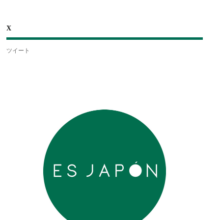
X
ツイート