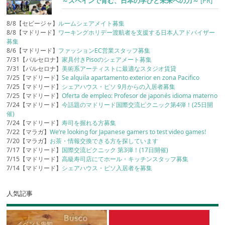
～スペインで育む、日本の学びと未来への力～
[PR]
8/8【セビージャ】
ルームシェアメイト募集
8/8【マドリード】
ワーキングホリデー渡航者を支援する日本人アドバイザー
募集
8/6【マドリード】
ファッションEC営業スタッフ募集
7/31【バルセロナ】
家具付きPisoのシェアメート募集
7/31【バルセロナ】
美術系アーティストに最適なスタジオ賃貸
7/25【マドリード】
Se alquila apartamento exterior en zona Pacifico
7/25【マドリード】
シェアハウス・ピソ 9月からの入居者募集
7/25【マドリード】
Oferta de empleo: Profesor de japonés idioma materno
7/24【マドリード】
今話題のマドリード国際交流ピクニック第4弾！(25日開
催)
7/24【マドリード】
寿司を握れる方募集
7/22【マラガ】
We’re looking for Japanese gamers to test video games!
7/20【マラガ】
お茶・情報交換できる方を探しています
7/17【マドリード】
国際交流ピクニック 第3弾！(17日開催)
7/15【マドリード】
高級寿司店にてホール・キッチンスタッフ募集
7/14【マドリード】
シェアハウス・ピソ入居者を募集
人気記事