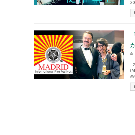
2
ス
(
画