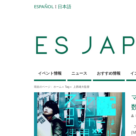
ESPAÑOL
I
日本語
イベント情報
ニュース
おすすめ情報
イ
現在のページ :
ホーム
»
Tag »
上西雄大監督
ス
(