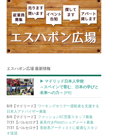
エスハポン広場 最新情報
▶︎ マドリッド日本人学校
～スペインで育む、日本の学びと
未来への力～
[PR]
8/8【マドリード】
ワーキングホリデー渡航者を支援する
日本人アドバイザー募集
8/6【マドリード】
ファッションEC営業スタッフ募集
7/31【バルセロナ】
家具付きPisoのシェアメート募集
7/31【バルセロナ】
美術系アーティストに最適なスタジ
オ賃貸