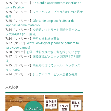
7/25【マドリード】
Se alquila apartamento exterior en
zona Pacifico
7/25【マドリード】
シェアハウス・ピソ 9月からの入居者
募集
7/25【マドリード】
Oferta de empleo: Profesor de
japonés idioma materno
7/24【マドリード】
今話題のマドリード国際交流ピクニ
ック第4弾！(25日開催)
7/24【マドリード】
寿司を握れる方募集
7/22【マラガ】
We’re looking for Japanese gamers to
test video games!
7/20【マラガ】
お茶・情報交換できる方を探しています
7/17【マドリード】
国際交流ピクニック 第3弾！(17日開
催)
7/15【マドリード】
高級寿司店にてホール・キッチンス
タッフ募集
7/14【マドリード】
シェアハウス・ピソ入居者を募集
人気記事