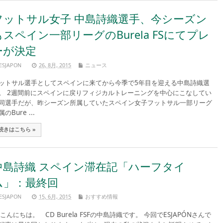
フットサル女子 中島詩織選手、今シーズン
もスペイン一部リーグのBurela FSにてプレ
ーが決定
ESJAPON
26, 8月, 2015
ニュース
ットサル選手としてスペインに来てから今季で5年目を迎える中島詩織選
。 2週間前にスペインに戻りフィジカルトレーニングを中心にこなしてい
同選手だが、昨シーズン所属していたスペイン女子フットサル一部リーグ
のBure ...
続きはこちら »
中島詩織 スペイン滞在記「ハーフタイ
ム」：最終回
ESJAPON
15, 6月, 2015
おすすめ情報
んにちは。 CD Burela FSFの中島詩織です。 今回でESJAPÓNさんで