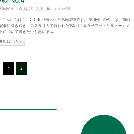
載 No.4
ESJAPON
18, 2月, 2015
おすすめ情報
んにちは！ CD Burela FSFの中島詩織です。 第4回目の今回は、前回
記事に引き続き、コスタリカで行われた第5回世界女子フットサルトーナメ
トについて書きたいと思いま ...
続きはこちら »
1
2