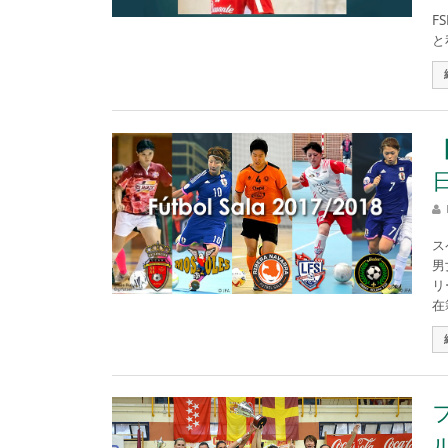
マ
F
と
ス
男
リ
在