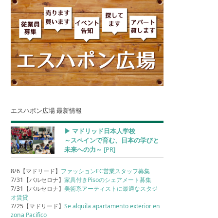
エスハポン広場 最新情報
▶︎ マドリッド日本人学校
～スペインで育む、日本の学びと
未来への力～
[PR]
8/6【マドリード】
ファッションEC営業スタッフ募集
7/31【バルセロナ】
家具付きPisoのシェアメート募集
7/31【バルセロナ】
美術系アーティストに最適なスタジ
オ賃貸
7/25【マドリード】
Se alquila apartamento exterior en
zona Pacifico