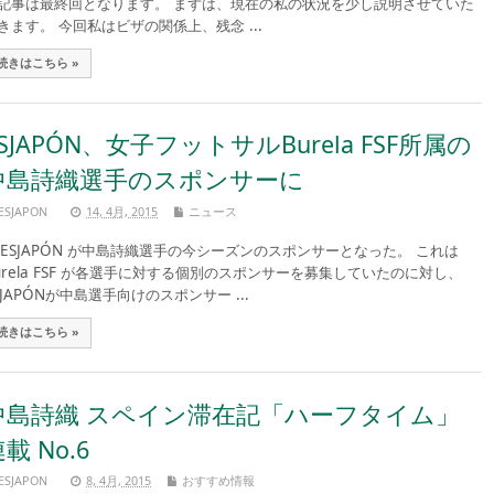
記事は最終回となります。 まずは、現在の私の状況を少し説明させていた
きます。 今回私はビザの関係上、残念 ...
続きはこちら »
SJAPÓN、女子フットサルBurela FSF所属の
中島詩織選手のスポンサーに
ESJAPON
14, 4月, 2015
ニュース
SJAPÓN が中島詩織選手の今シーズンのスポンサーとなった。 これは
urela FSF が各選手に対する個別のスポンサーを募集していたのに対し、
SJAPÓNが中島選手向けのスポンサー ...
続きはこちら »
中島詩織 スペイン滞在記「ハーフタイム」
載 No.6
ESJAPON
8, 4月, 2015
おすすめ情報