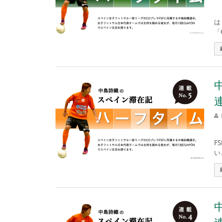
第
は
「C
連
第
F
い