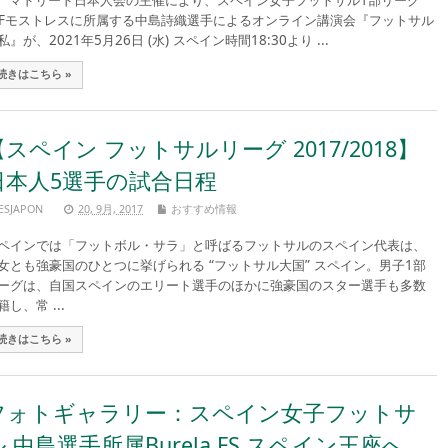
ドリード日本人会の主催により、スペイン女子フットサル1部リーグ
SFモストレスに所属する中島詩織選手によるオンライン講演会『フットサル
私』が、2021年5月26日 (水) スペイン時間18:30より ...
続きはこちら »
【スペイン フットサルリーグ 2017/2018】
日本人5選手の試合日程
ESJAPON
20, 9月, 2017
おすすめ情報
ペインでは「フットボル・サラ」と呼ばるフットサルのスペイン代表は、
女とも強豪国のひとつに挙げられる “フットサル大国” スペイン。男子1部
ーグは、自国スペインのエリート選手のほかに強豪国のスター選手も多数
籍し、常 ...
続きはこちら »
フォトギャラリー：スペイン女子フットサ
ル 中島選手所属Burela FS スペイン王座へ