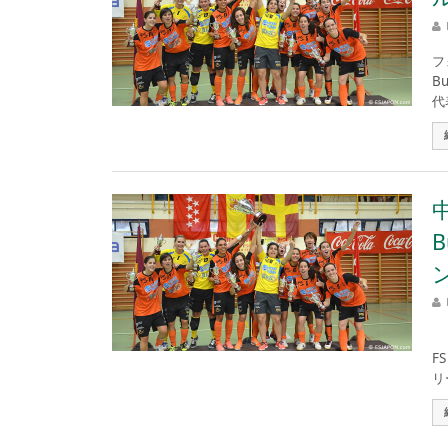
フ
B
代
9
F
リ