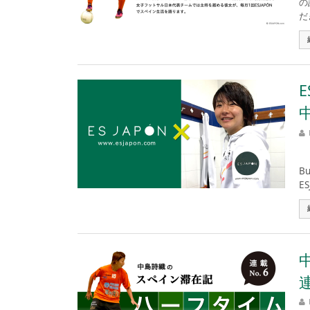
の
だ
E
E
B
E
連