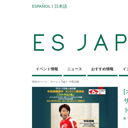
ESPAÑOL
I
日本語
イベント情報
ニュース
おすすめ情報
イ
現在のページ :
ホーム
»
Tag »
中島詩織