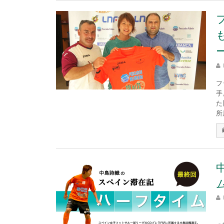
フ
手
た
所属
こ