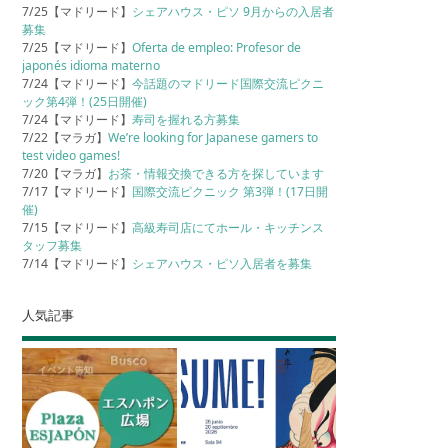
7/25【マドリード】
シェアハウス・ピソ 9月からの入居者
募集
7/25【マドリード】
Oferta de empleo: Profesor de
japonés idioma materno
7/24【マドリード】
今話題のマドリード国際交流ピクニ
ック第4弾！(25日開催)
7/24【マドリード】
寿司を握れる方募集
7/22【マラガ】
We’re looking for Japanese gamers to
test video games!
7/20【マラガ】
お茶・情報交換できる方を探しています
7/17【マドリード】
国際交流ピクニック 第3弾！(17日開
催)
7/15【マドリード】
高級寿司店にてホール・キッチンス
タッフ募集
7/14【マドリード】
シェアハウス・ピソ入居者を募集
人気記事