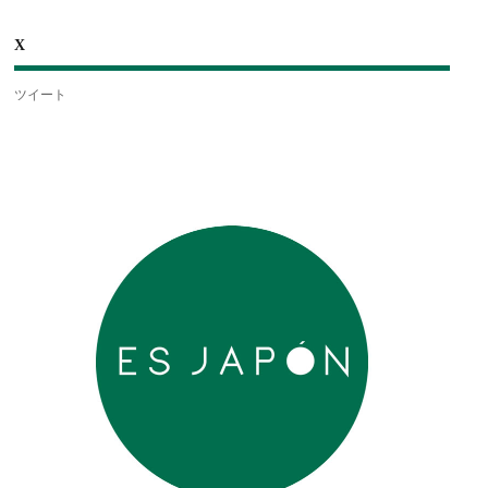
X
ツイート