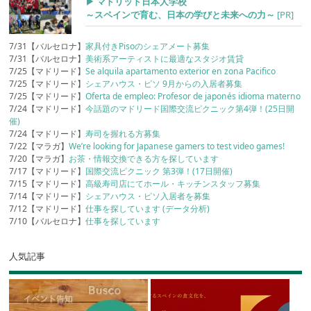
▶︎ マドリッド日本人学校
～スペインで育む、日本の学びと未来への力～
[PR]
7/31【バルセロナ】
家具付きPisoのシェアメート募集
7/31【バルセロナ】
美術系アーティストに最適なスタジオ賃貸
7/25【マドリード】
Se alquila apartamento exterior en zona Pacifico
7/25【マドリード】
シェアハウス・ピソ 9月からの入居者募集
7/25【マドリード】
Oferta de empleo: Profesor de japonés idioma materno
7/24【マドリード】
今話題のマドリード国際交流ピクニック第4弾！(25日開
催)
7/24【マドリード】
寿司を握れる方募集
7/22【マラガ】
We’re looking for Japanese gamers to test video games!
7/20【マラガ】
お茶・情報交換できる方を探しています
7/17【マドリード】
国際交流ピクニック 第3弾！(17日開催)
7/15【マドリード】
高級寿司店にてホール・キッチンスタッフ募集
7/14【マドリード】
シェアハウス・ピソ入居者を募集
7/12【マドリード】
仕事を探しています (データ分析)
7/10【バルセロナ】
仕事を探しています
人気記事