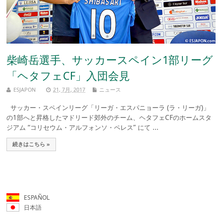
柴崎岳選手、サッカースペイン1部リーグ
「ヘタフェCF」入団会見
ESJAPON
21, 7月, 2017
ニュース
サッカー・スペインリーグ「リーガ・エスパニョーラ (ラ・リーガ)」
の1部へと昇格したマドリード郊外のチーム、ヘタフェCFのホームスタ
ジアム “コリセウム・アルフォンソ・ペレス” にて ...
続きはこちら »
ESPAÑOL
日本語