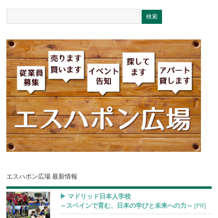
エスハポン広場 最新情報
▶︎ マドリッド日本人学校
～スペインで育む、日本の学びと未来への力～
[PR]