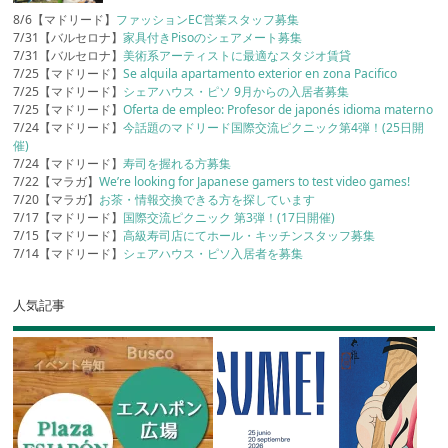
8/6【マドリード】
ファッションEC営業スタッフ募集
7/31【バルセロナ】
家具付きPisoのシェアメート募集
7/31【バルセロナ】
美術系アーティストに最適なスタジオ賃貸
7/25【マドリード】
Se alquila apartamento exterior en zona Pacifico
7/25【マドリード】
シェアハウス・ピソ 9月からの入居者募集
7/25【マドリード】
Oferta de empleo: Profesor de japonés idioma materno
7/24【マドリード】
今話題のマドリード国際交流ピクニック第4弾！(25日開
催)
7/24【マドリード】
寿司を握れる方募集
7/22【マラガ】
We’re looking for Japanese gamers to test video games!
7/20【マラガ】
お茶・情報交換できる方を探しています
7/17【マドリード】
国際交流ピクニック 第3弾！(17日開催)
7/15【マドリード】
高級寿司店にてホール・キッチンスタッフ募集
7/14【マドリード】
シェアハウス・ピソ入居者を募集
人気記事