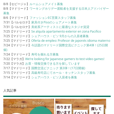
8/8【セビージャ】
ルームシェアメイト募集
8/8【マドリード】
ワーキングホリデー渡航者を支援する日本人アドバイザー
募集
8/6【マドリード】
ファッションEC営業スタッフ募集
7/31【バルセロナ】
家具付きPisoのシェアメート募集
7/31【バルセロナ】
美術系アーティストに最適なスタジオ賃貸
7/25【マドリード】
Se alquila apartamento exterior en zona Pacifico
7/25【マドリード】
シェアハウス・ピソ 9月からの入居者募集
7/25【マドリード】
Oferta de empleo: Profesor de japonés idioma materno
7/24【マドリード】
今話題のマドリード国際交流ピクニック第4弾！(25日開
催)
7/24【マドリード】
寿司を握れる方募集
7/22【マラガ】
We’re looking for Japanese gamers to test video games!
7/20【マラガ】
お茶・情報交換できる方を探しています
7/17【マドリード】
国際交流ピクニック 第3弾！(17日開催)
7/15【マドリード】
高級寿司店にてホール・キッチンスタッフ募集
7/14【マドリード】
シェアハウス・ピソ入居者を募集
人気記事