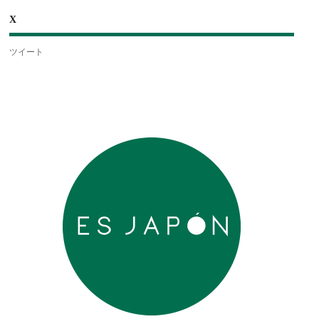
X
ツイート