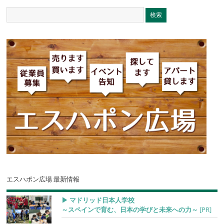
エスハポン広場 最新情報
▶︎ マドリッド日本人学校
～スペインで育む、日本の学びと未来への力～
[PR]