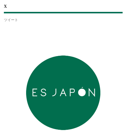
X
ツイート