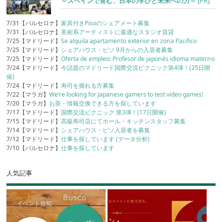
～スペインで育む、日本の学びと未来への力～
[PR]
7/31【バルセロナ】
家具付きPisoのシェアメート募集
7/31【バルセロナ】
美術系アーティストに最適なスタジオ賃貸
7/25【マドリード】
Se alquila apartamento exterior en zona Pacifico
7/25【マドリード】
シェアハウス・ピソ 9月からの入居者募集
7/25【マドリード】
Oferta de empleo: Profesor de japonés idioma materno
7/24【マドリード】
今話題のマドリード国際交流ピクニック第4弾！(25日開
催)
7/24【マドリード】
寿司を握れる方募集
7/22【マラガ】
We’re looking for Japanese gamers to test video games!
7/20【マラガ】
お茶・情報交換できる方を探しています
7/17【マドリード】
国際交流ピクニック 第3弾！(17日開催)
7/15【マドリード】
高級寿司店にてホール・キッチンスタッフ募集
7/14【マドリード】
シェアハウス・ピソ入居者を募集
7/12【マドリード】
仕事を探しています (データ分析)
7/10【バルセロナ】
仕事を探しています
人気記事