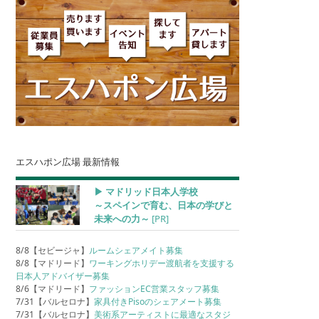
エスハポン広場 最新情報
▶︎ マドリッド日本人学校
～スペインで育む、日本の学びと
未来への力～
[PR]
8/8【セビージャ】
ルームシェアメイト募集
8/8【マドリード】
ワーキングホリデー渡航者を支援する
日本人アドバイザー募集
8/6【マドリード】
ファッションEC営業スタッフ募集
7/31【バルセロナ】
家具付きPisoのシェアメート募集
7/31【バルセロナ】
美術系アーティストに最適なスタジ