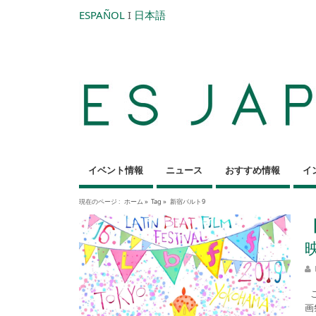
ESPAÑOL
I
日本語
イベント情報
ニュース
おすすめ情報
イ
現在のページ :
ホーム
»
Tag »
新宿バルト9
こ
画