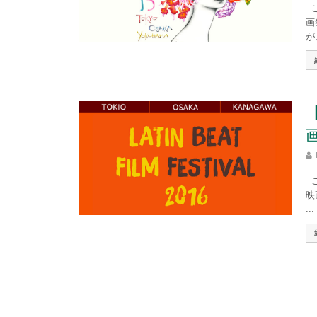
こ
画
が
こ
映
...