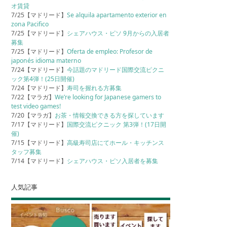
オ賃貸
7/25【マドリード】
Se alquila apartamento exterior en
zona Pacifico
7/25【マドリード】
シェアハウス・ピソ 9月からの入居者
募集
7/25【マドリード】
Oferta de empleo: Profesor de
japonés idioma materno
7/24【マドリード】
今話題のマドリード国際交流ピクニ
ック第4弾！(25日開催)
7/24【マドリード】
寿司を握れる方募集
7/22【マラガ】
We’re looking for Japanese gamers to
test video games!
7/20【マラガ】
お茶・情報交換できる方を探しています
7/17【マドリード】
国際交流ピクニック 第3弾！(17日開
催)
7/15【マドリード】
高級寿司店にてホール・キッチンス
タッフ募集
7/14【マドリード】
シェアハウス・ピソ入居者を募集
人気記事