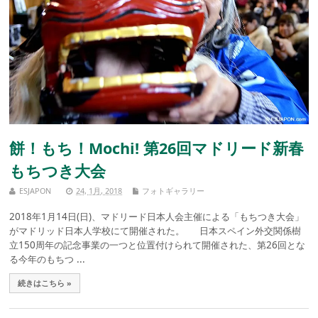
餅！もち！Mochi! 第26回マドリード新春
もちつき大会
ESJAPON
24, 1月, 2018
フォトギャラリー
2018年1月14日(日)、マドリード日本人会主催による「もちつき大会」
がマドリッド日本人学校にて開催された。 日本スペイン外交関係樹
立150周年の記念事業の一つと位置付けられて開催された、第26回とな
る今年のもちつ ...
続きはこちら »