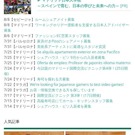
▶︎ マドリッド日本人学校
～スペインで育む、日本の学びと未来への力～
[PR]
8/8【セビージャ】
ルームシェアメイト募集
8/8【マドリード】
ワーキングホリデー渡航者を支援する日本人アドバイザー
募集
8/6【マドリード】
ファッションEC営業スタッフ募集
7/31【バルセロナ】
家具付きPisoのシェアメート募集
7/31【バルセロナ】
美術系アーティストに最適なスタジオ賃貸
7/25【マドリード】
Se alquila apartamento exterior en zona Pacifico
7/25【マドリード】
シェアハウス・ピソ 9月からの入居者募集
7/25【マドリード】
Oferta de empleo: Profesor de japonés idioma materno
7/24【マドリード】
今話題のマドリード国際交流ピクニック第4弾！(25日開
催)
7/24【マドリード】
寿司を握れる方募集
7/22【マラガ】
We’re looking for Japanese gamers to test video games!
7/20【マラガ】
お茶・情報交換できる方を探しています
7/17【マドリード】
国際交流ピクニック 第3弾！(17日開催)
7/15【マドリード】
高級寿司店にてホール・キッチンスタッフ募集
7/14【マドリード】
シェアハウス・ピソ入居者を募集
人気記事