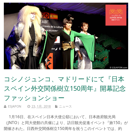
コシノジュンコ、マドリードにて『日本
スペイン外交関係樹立150周年』開幕記念
ファッションショー
ESJAPON
23, 1月, 2018
ニュース
1月16日、在スペイン日本大使公邸において、日本政府観光局
（JNTO）と同大使館の共催により、訪日観光促進イベント『旅150』が
開催された。日西外交関係樹立150周年を祝うこのイベントでは、約