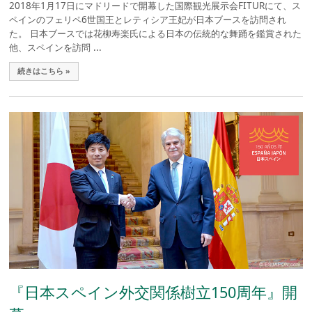
2018年1月17日にマドリードで開幕した国際観光展示会FITURにて、ス
ペインのフェリペ6世国王とレティシア王妃が日本ブースを訪問され
た。 日本ブースでは花柳寿楽氏による日本の伝統的な舞踊を鑑賞された
他、スペインを訪問 ...
続きはこちら »
『日本スペイン外交関係樹立150周年』開