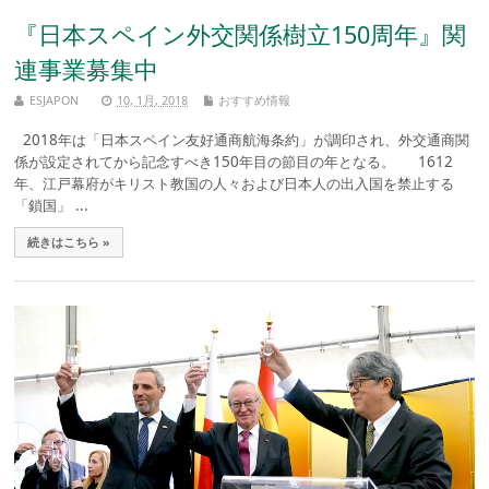
『日本スペイン外交関係樹立150周年』関
連事業募集中
ESJAPON
10, 1月, 2018
おすすめ情報
2018年は「日本スペイン友好通商航海条約」が調印され、外交通商関
係が設定されてから記念すべき150年目の節目の年となる。 1612
年、江戸幕府がキリスト教国の人々および日本人の出入国を禁止する
「鎖国」 ...
続きはこちら »