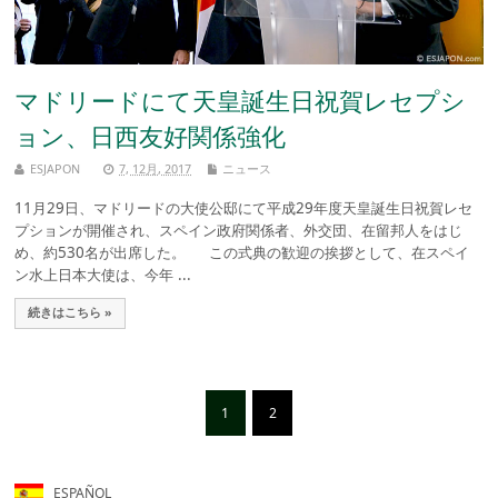
マドリードにて天皇誕生日祝賀レセプシ
ョン、日西友好関係強化
ESJAPON
7, 12月, 2017
ニュース
11月29日、マドリードの大使公邸にて平成29年度天皇誕生日祝賀レセ
プションが開催され、スペイン政府関係者、外交団、在留邦人をはじ
め、約530名が出席した。 この式典の歓迎の挨拶として、在スペイ
ン水上日本大使は、今年 ...
続きはこちら »
1
2
ESPAÑOL