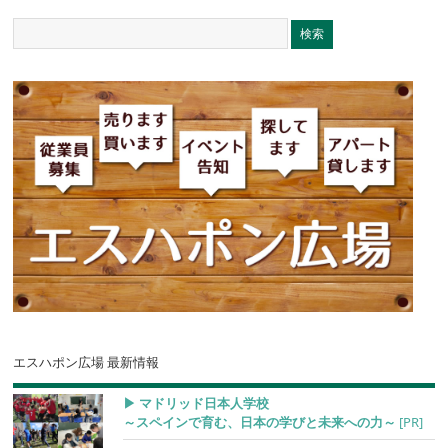
エスハポン広場 最新情報
▶︎ マドリッド日本人学校
～スペインで育む、日本の学びと未来への力～
[PR]