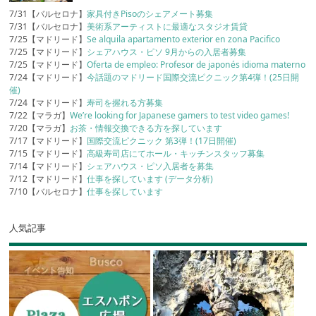
7/31【バルセロナ】
家具付きPisoのシェアメート募集
7/31【バルセロナ】
美術系アーティストに最適なスタジオ賃貸
7/25【マドリード】
Se alquila apartamento exterior en zona Pacifico
7/25【マドリード】
シェアハウス・ピソ 9月からの入居者募集
7/25【マドリード】
Oferta de empleo: Profesor de japonés idioma materno
7/24【マドリード】
今話題のマドリード国際交流ピクニック第4弾！(25日開
催)
7/24【マドリード】
寿司を握れる方募集
7/22【マラガ】
We’re looking for Japanese gamers to test video games!
7/20【マラガ】
お茶・情報交換できる方を探しています
7/17【マドリード】
国際交流ピクニック 第3弾！(17日開催)
7/15【マドリード】
高級寿司店にてホール・キッチンスタッフ募集
7/14【マドリード】
シェアハウス・ピソ入居者を募集
7/12【マドリード】
仕事を探しています (データ分析)
7/10【バルセロナ】
仕事を探しています
人気記事