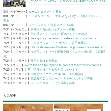
～スペインで育む、日本の学びと未来への力～
[PR]
8/8【セビージャ】
ルームシェアメイト募集
8/8【マドリード】
ワーキングホリデー渡航者を支援する日本人アドバイザー
募集
8/6【マドリード】
ファッションEC営業スタッフ募集
7/31【バルセロナ】
家具付きPisoのシェアメート募集
7/31【バルセロナ】
美術系アーティストに最適なスタジオ賃貸
7/25【マドリード】
Se alquila apartamento exterior en zona Pacifico
7/25【マドリード】
シェアハウス・ピソ 9月からの入居者募集
7/25【マドリード】
Oferta de empleo: Profesor de japonés idioma materno
7/24【マドリード】
今話題のマドリード国際交流ピクニック第4弾！(25日開
催)
7/24【マドリード】
寿司を握れる方募集
7/22【マラガ】
We’re looking for Japanese gamers to test video games!
7/20【マラガ】
お茶・情報交換できる方を探しています
7/17【マドリード】
国際交流ピクニック 第3弾！(17日開催)
7/15【マドリード】
高級寿司店にてホール・キッチンスタッフ募集
7/14【マドリード】
シェアハウス・ピソ入居者を募集
人気記事