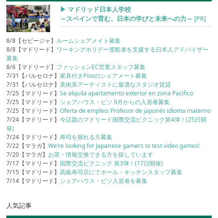
▶︎ マドリッド日本人学校
～スペインで育む、日本の学びと未来への力～
[PR]
8/8【セビージャ】
ルームシェアメイト募集
8/8【マドリード】
ワーキングホリデー渡航者を支援する日本人アドバイザー
募集
8/6【マドリード】
ファッションEC営業スタッフ募集
7/31【バルセロナ】
家具付きPisoのシェアメート募集
7/31【バルセロナ】
美術系アーティストに最適なスタジオ賃貸
7/25【マドリード】
Se alquila apartamento exterior en zona Pacifico
7/25【マドリード】
シェアハウス・ピソ 9月からの入居者募集
7/25【マドリード】
Oferta de empleo: Profesor de japonés idioma materno
7/24【マドリード】
今話題のマドリード国際交流ピクニック第4弾！(25日開
催)
7/24【マドリード】
寿司を握れる方募集
7/22【マラガ】
We’re looking for Japanese gamers to test video games!
7/20【マラガ】
お茶・情報交換できる方を探しています
7/17【マドリード】
国際交流ピクニック 第3弾！(17日開催)
7/15【マドリード】
高級寿司店にてホール・キッチンスタッフ募集
7/14【マドリード】
シェアハウス・ピソ入居者を募集
人気記事