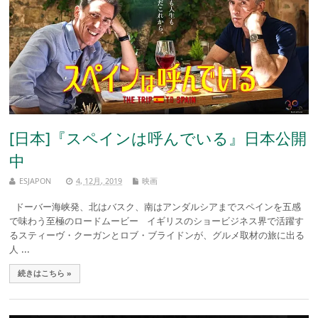
[日本]『スペインは呼んでいる』日本公開
中
ESJAPON
4, 12月, 2019
映画
ドーバー海峡発、北はバスク、南はアンダルシアまでスペインを五感
で味わう至極のロードムービー イギリスのショービジネス界で活躍す
るスティーヴ・クーガンとロブ・ブライドンが、グルメ取材の旅に出る
人 ...
続きはこちら »