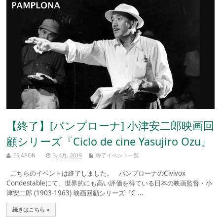
【終了】[パンプローナ] 小津安二郎映画回
顧シリーズ『Ciclo de cine Yasujiro Ozu』
ESJAPON
3, 4月, 2019
終了イベント一覧
こちらのイベントは終了しました。 パンプローナのCivivox
Condestableにて、世界的にも高い評価を得ている日本の映画監督・小
津安二郎 (1903-1963) 映画回顧シリーズ『C ...
続きはこちら »