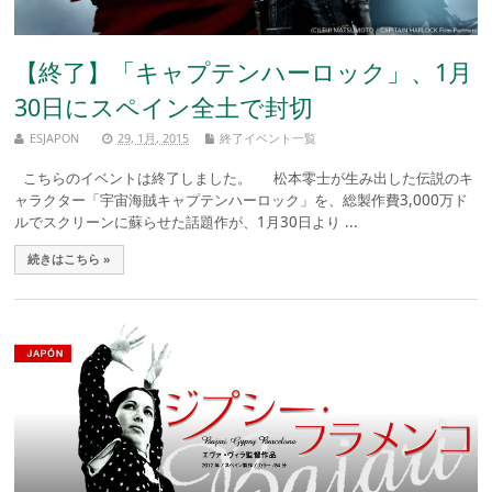
【終了】「キャプテンハーロック」、1月
30日にスペイン全土で封切
ESJAPON
29, 1月, 2015
終了イベント一覧
こちらのイベントは終了しました。 松本零士が生み出した伝説のキ
ャラクター「宇宙海賊キャプテンハーロック」を、総製作費3,000万ド
ルでスクリーンに蘇らせた話題作が、1月30日より ...
続きはこちら »