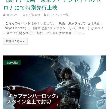
ロナにて特別先行上映
ESJAPON
8, 4月, 2016
終了イベント一覧
こちらのイベントは終了しました。 映画「東京フィアンセ（原題：
Tokyo Fiancée）」（脚本·監督: ステファン・リベルスキー）がスペイ
ン全土で公開される3日前に、バルセロナのカサ・アジ ...
続きはこちら »