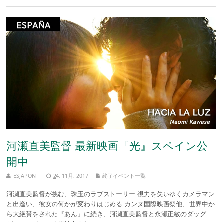
河瀬直美監督 最新映画『光』スペイン公
開中
ESJAPON
24, 11月, 2017
終了イベント一覧
河瀬直美監督が挑む、珠玉のラブストーリー 視力を失いゆくカメラマン
と出逢い、彼女の何かが変わりはじめる カンヌ国際映画祭他、世界中か
ら大絶賛をされた『あん』に続き、河瀬直美監督と永瀬正敏のダッグ