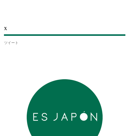
X
ツイート