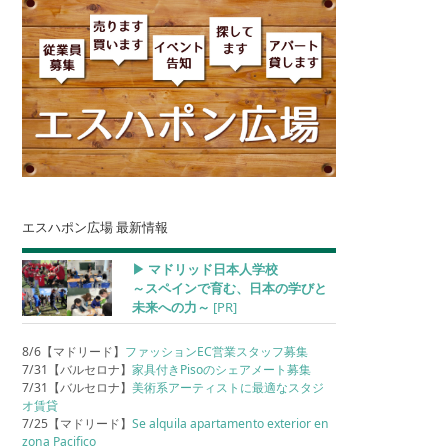
エスハポン広場 最新情報
▶︎ マドリッド日本人学校
～スペインで育む、日本の学びと
未来への力～
[PR]
8/6【マドリード】
ファッションEC営業スタッフ募集
7/31【バルセロナ】
家具付きPisoのシェアメート募集
7/31【バルセロナ】
美術系アーティストに最適なスタジ
オ賃貸
7/25【マドリード】
Se alquila apartamento exterior en
zona Pacifico