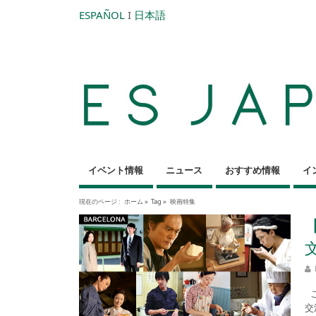
ESPAÑOL
I
日本語
イベント情報
ニュース
おすすめ情報
イ
現在のページ :
ホーム
»
Tag »
映画特集
こ
交