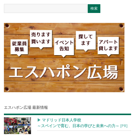
エスハポン広場 最新情報
▶︎ マドリッド日本人学校
～スペインで育む、日本の学びと未来への力～
[PR]