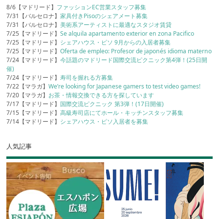
8/6【マドリード】
ファッションEC営業スタッフ募集
7/31【バルセロナ】
家具付きPisoのシェアメート募集
7/31【バルセロナ】
美術系アーティストに最適なスタジオ賃貸
7/25【マドリード】
Se alquila apartamento exterior en zona Pacifico
7/25【マドリード】
シェアハウス・ピソ 9月からの入居者募集
7/25【マドリード】
Oferta de empleo: Profesor de japonés idioma materno
7/24【マドリード】
今話題のマドリード国際交流ピクニック第4弾！(25日開
催)
7/24【マドリード】
寿司を握れる方募集
7/22【マラガ】
We’re looking for Japanese gamers to test video games!
7/20【マラガ】
お茶・情報交換できる方を探しています
7/17【マドリード】
国際交流ピクニック 第3弾！(17日開催)
7/15【マドリード】
高級寿司店にてホール・キッチンスタッフ募集
7/14【マドリード】
シェアハウス・ピソ入居者を募集
人気記事