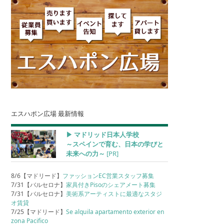
エスハポン広場 最新情報
▶︎ マドリッド日本人学校
～スペインで育む、日本の学びと
未来への力～
[PR]
8/6【マドリード】
ファッションEC営業スタッフ募集
7/31【バルセロナ】
家具付きPisoのシェアメート募集
7/31【バルセロナ】
美術系アーティストに最適なスタジ
オ賃貸
7/25【マドリード】
Se alquila apartamento exterior en
zona Pacifico