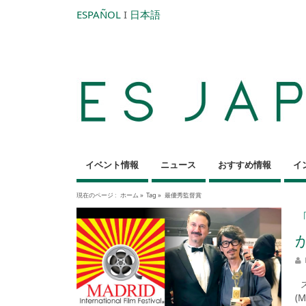
ESPAÑOL
I
日本語
イベント情報
ニュース
おすすめ情報
イ
現在のページ :
ホーム
»
Tag »
最優秀監督賞
ス
(