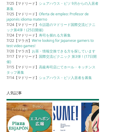
7/25【マドリード】
シェアハウス・ピソ 9月からの入居者
募集
7/25【マドリード】
Oferta de empleo: Profesor de
japonés idioma materno
7/24【マドリード】
今話題のマドリード国際交流ピクニ
ック第4弾！(25日開催)
7/24【マドリード】
寿司を握れる方募集
7/22【マラガ】
We’re looking for Japanese gamers to
test video games!
7/20【マラガ】
お茶・情報交換できる方を探しています
7/17【マドリード】
国際交流ピクニック 第3弾！(17日開
催)
7/15【マドリード】
高級寿司店にてホール・キッチンス
タッフ募集
7/14【マドリード】
シェアハウス・ピソ入居者を募集
人気記事