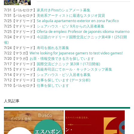
7/31【バルセロナ】
家具付きPisoのシェアメート募集
7/31【バルセロナ】
美術系アーティストに最適なスタジオ賃貸
7/25【マドリード】
Se alquila apartamento exterior en zona Pacifico
7/25【マドリード】
シェアハウス・ピソ 9月からの入居者募集
7/25【マドリード】
Oferta de empleo: Profesor de japonés idioma materno
7/24【マドリード】
今話題のマドリード国際交流ピクニック第4弾！(25日開
催)
7/24【マドリード】
寿司を握れる方募集
7/22【マラガ】
We’re looking for Japanese gamers to test video games!
7/20【マラガ】
お茶・情報交換できる方を探しています
7/17【マドリード】
国際交流ピクニック 第3弾！(17日開催)
7/15【マドリード】
高級寿司店にてホール・キッチンスタッフ募集
7/14【マドリード】
シェアハウス・ピソ入居者を募集
7/12【マドリード】
仕事を探しています (データ分析)
7/10【バルセロナ】
仕事を探しています
人気記事