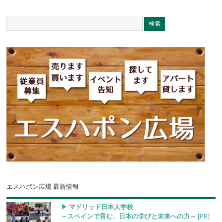
エスハポン広場 最新情報
▶︎ マドリッド日本人学校
～スペインで育む、日本の学びと未来への力～
[PR]