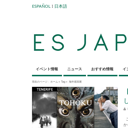
ESPAÑOL
I
日本語
イベント情報
ニュース
おすすめ情報
イ
現在のページ :
ホーム
»
Tag »
海外巡回展
こ
か