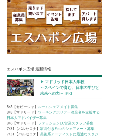
エスハポン広場 最新情報
▶︎ マドリッド日本人学校
～スペインで育む、日本の学びと
未来への力～
[PR]
8/8【セビージャ】
ルームシェアメイト募集
8/8【マドリード】
ワーキングホリデー渡航者を支援する
日本人アドバイザー募集
8/6【マドリード】
ファッションEC営業スタッフ募集
7/31【バルセロナ】
家具付きPisoのシェアメート募集
7/31【バルセロナ】
美術系アーティストに最適なスタジ