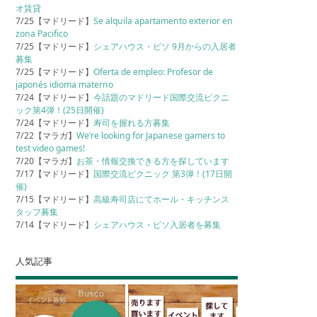
オ賃貸
7/25【マドリード】
Se alquila apartamento exterior en
zona Pacifico
7/25【マドリード】
シェアハウス・ピソ 9月からの入居者
募集
7/25【マドリード】
Oferta de empleo: Profesor de
japonés idioma materno
7/24【マドリード】
今話題のマドリード国際交流ピクニ
ック第4弾！(25日開催)
7/24【マドリード】
寿司を握れる方募集
7/22【マラガ】
We’re looking for Japanese gamers to
test video games!
7/20【マラガ】
お茶・情報交換できる方を探しています
7/17【マドリード】
国際交流ピクニック 第3弾！(17日開
催)
7/15【マドリード】
高級寿司店にてホール・キッチンス
タッフ募集
7/14【マドリード】
シェアハウス・ピソ入居者を募集
人気記事