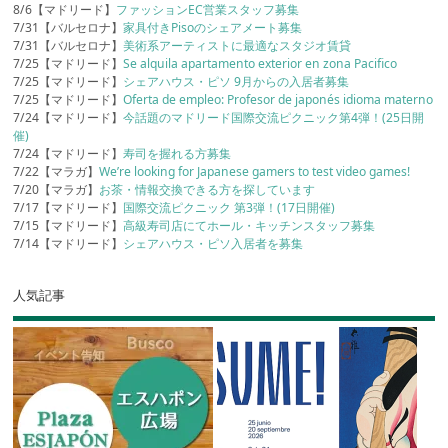
8/6【マドリード】
ファッションEC営業スタッフ募集
7/31【バルセロナ】
家具付きPisoのシェアメート募集
7/31【バルセロナ】
美術系アーティストに最適なスタジオ賃貸
7/25【マドリード】
Se alquila apartamento exterior en zona Pacifico
7/25【マドリード】
シェアハウス・ピソ 9月からの入居者募集
7/25【マドリード】
Oferta de empleo: Profesor de japonés idioma materno
7/24【マドリード】
今話題のマドリード国際交流ピクニック第4弾！(25日開
催)
7/24【マドリード】
寿司を握れる方募集
7/22【マラガ】
We’re looking for Japanese gamers to test video games!
7/20【マラガ】
お茶・情報交換できる方を探しています
7/17【マドリード】
国際交流ピクニック 第3弾！(17日開催)
7/15【マドリード】
高級寿司店にてホール・キッチンスタッフ募集
7/14【マドリード】
シェアハウス・ピソ入居者を募集
人気記事