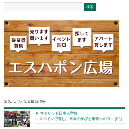
エスハポン広場 最新情報
▶︎ マドリッド日本人学校
～スペインで育む、日本の学びと未来への力～
[PR]