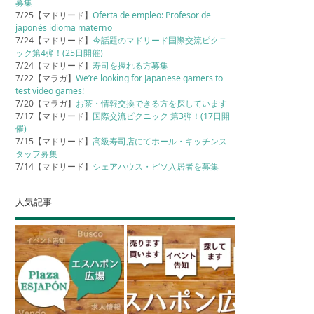
募集
7/25【マドリード】
Oferta de empleo: Profesor de
japonés idioma materno
7/24【マドリード】
今話題のマドリード国際交流ピクニ
ック第4弾！(25日開催)
7/24【マドリード】
寿司を握れる方募集
7/22【マラガ】
We’re looking for Japanese gamers to
test video games!
7/20【マラガ】
お茶・情報交換できる方を探しています
7/17【マドリード】
国際交流ピクニック 第3弾！(17日開
催)
7/15【マドリード】
高級寿司店にてホール・キッチンス
タッフ募集
7/14【マドリード】
シェアハウス・ピソ入居者を募集
人気記事