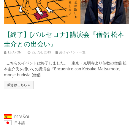
【終了】[バルセロナ] 講演会『僧侶 松本
圭介との出会い』
ESJAPON
22, 7月, 2019
終了イベント一覧
こちらのイベントは終了しました。 東京・光明寺より仏教の僧侶 松
本圭介氏を招いての講演会『Encuentro con Keisuke Matsumoto,
monje budista (僧侶 ...
続きはこちら »
ESPAÑOL
日本語