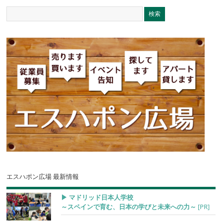
エスハポン広場 最新情報
▶︎ マドリッド日本人学校
～スペインで育む、日本の学びと未来への力～
[PR]