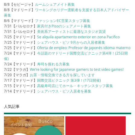
8/8【セビージャ】
ルームシェアメイト募集
8/8【マドリード】
ワーキングホリデー渡航者を支援する日本人アドバイザー
募集
8/6【マドリード】
ファッションEC営業スタッフ募集
7/31【バルセロナ】
家具付きPisoのシェアメート募集
7/31【バルセロナ】
美術系アーティストに最適なスタジオ賃貸
7/25【マドリード】
Se alquila apartamento exterior en zona Pacifico
7/25【マドリード】
シェアハウス・ピソ 9月からの入居者募集
7/25【マドリード】
Oferta de empleo: Profesor de japonés idioma materno
7/24【マドリード】
今話題のマドリード国際交流ピクニック第4弾！(25日開
催)
7/24【マドリード】
寿司を握れる方募集
7/22【マラガ】
We’re looking for Japanese gamers to test video games!
7/20【マラガ】
お茶・情報交換できる方を探しています
7/17【マドリード】
国際交流ピクニック 第3弾！(17日開催)
7/15【マドリード】
高級寿司店にてホール・キッチンスタッフ募集
7/14【マドリード】
シェアハウス・ピソ入居者を募集
人気記事