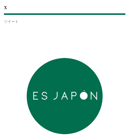
X
ツイート