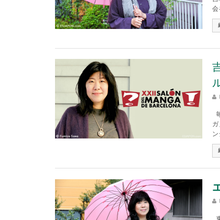
会
毎
ガ
ン
東