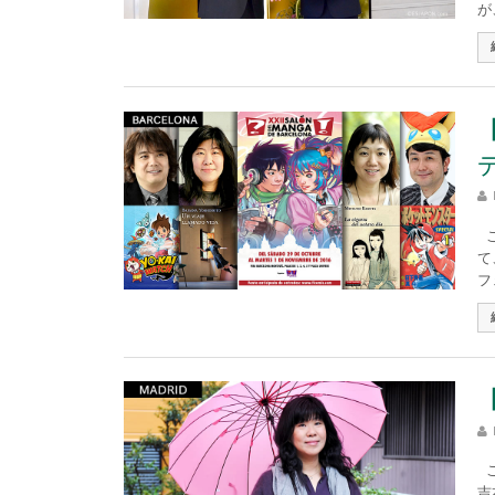
が
こ
て
フ
こ
吉