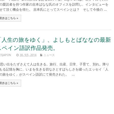
の愛読者を持つ作家の吉本ばなな氏のオフィスを訪問し、インタビューを
せて頂く機会を得た。 吉本氏にとってスペインとは？ そして今後の ...
続きはこちら »
「人生の旅をゆく」、よしもとばななの最新
スペイン語訳作品発売。
ESJAPON
30, 9月, 2014
ニュース
い出をたずさえて人は生きる。旅行、出産、日常、子育て、別れ。降り
もる記憶を胸に、いまを生きる切なさとすばらしさを綴ったエッセイ「人
の旅をゆく」がスペイン語訳にて発売された。 ...
続きはこちら »