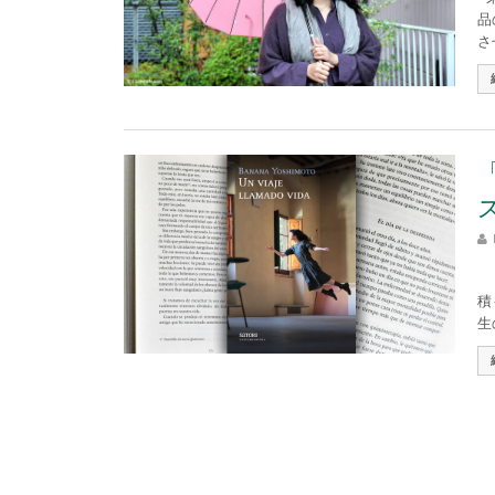
品
さ
思
積
生