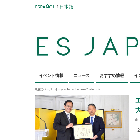
ESPAÑOL
I
日本語
イベント情報
ニュース
おすすめ情報
イ
現在のページ :
ホーム
»
Tag »
Banana Yoshimoto
2
し