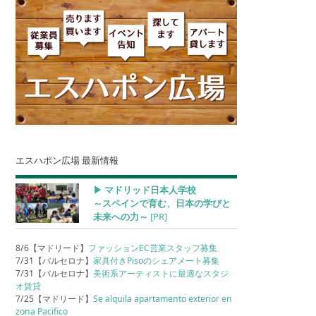
エスハポン広場 最新情報
▶︎ マドリッド日本人学校
～スペインで育む、日本の学びと
未来への力～
[PR]
8/6【マドリード】
ファッションEC営業スタッフ募集
7/31【バルセロナ】
家具付きPisoのシェアメート募集
7/31【バルセロナ】
美術系アーティストに最適なスタジ
オ賃貸
7/25【マドリード】
Se alquila apartamento exterior en
zona Pacifico