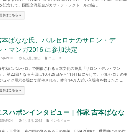
を記念して、国際交流基金がカサ・デ・レクトールの協 ...
続きはこちら »
吉本ばなな氏、バルセロナのサロン・デ
ル・マンガ2016 に参加決定
ESJAPON
6, 7月, 2016
ニュース
年秋にバルセロナで開催される日本文化の祭典「サロン・デル・マン
」。第22回となる今回は10月29日から11月1日にかけて、バルセロナのモ
ジュイク展示会場にて開催される。昨年14万人近い入場者を数えたこ ...
続きはこちら »
エスハポンインタビュー | 作家 吉本ばなな
ESJAPON
14, 5月, 2015
インタビュー
京・下北沢。春の雨の降るある日の午後、ESJAPÓNは、世界中にその作