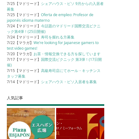
7/25【マドリード】
シェアハウス・ピソ 9月からの入居者
募集
7/25【マドリード】
Oferta de empleo: Profesor de
japonés idioma materno
7/24【マドリード】
今話題のマドリード国際交流ピクニ
ック第4弾！(25日開催)
7/24【マドリード】
寿司を握れる方募集
7/22【マラガ】
We’re looking for Japanese gamers to
test video games!
7/20【マラガ】
お茶・情報交換できる方を探しています
7/17【マドリード】
国際交流ピクニック 第3弾！(17日開
催)
7/15【マドリード】
高級寿司店にてホール・キッチンス
タッフ募集
7/14【マドリード】
シェアハウス・ピソ入居者を募集
人気記事