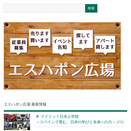
エスハポン広場 最新情報
▶︎ マドリッド日本人学校
～スペインで育む、日本の学びと未来への力～
[PR]