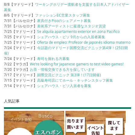
8/8【マドリード】
ワーキングホリデー渡航者を支援する日本人アドバイザー
募集
8/6【マドリード】
ファッションEC営業スタッフ募集
7/31【バルセロナ】
家具付きPisoのシェアメート募集
7/31【バルセロナ】
美術系アーティストに最適なスタジオ賃貸
7/25【マドリード】
Se alquila apartamento exterior en zona Pacifico
7/25【マドリード】
シェアハウス・ピソ 9月からの入居者募集
7/25【マドリード】
Oferta de empleo: Profesor de japonés idioma materno
7/24【マドリード】
今話題のマドリード国際交流ピクニック第4弾！(25日開
催)
7/24【マドリード】
寿司を握れる方募集
7/22【マラガ】
We’re looking for Japanese gamers to test video games!
7/20【マラガ】
お茶・情報交換できる方を探しています
7/17【マドリード】
国際交流ピクニック 第3弾！(17日開催)
7/15【マドリード】
高級寿司店にてホール・キッチンスタッフ募集
7/14【マドリード】
シェアハウス・ピソ入居者を募集
人気記事