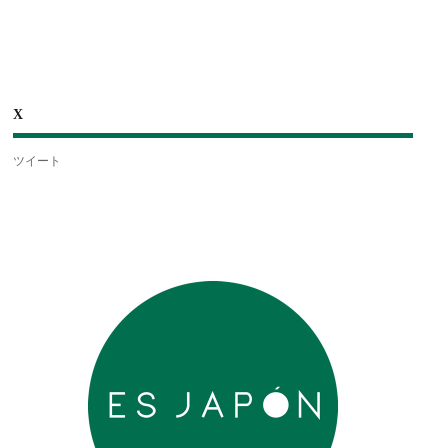
X
ツイート