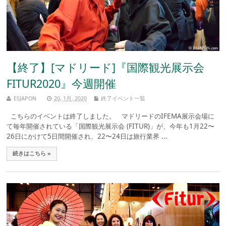
【終了】[マドリード]『国際観光展示会
FITUR2020』今週開催
ESJAPON
20, 1月, 2020
終了イベント一覧
こちらのイベントは終了しました。 マドリードのIFEMA展示会場に
て毎年開催されている「国際観光展示会 (FITUR)」が、今年も1月22〜
26日にかけて5日間開催され、22〜24日は旅行業界 ...
続きはこちら »