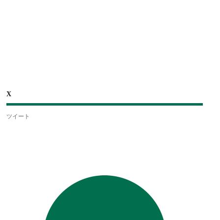
X
ツイート