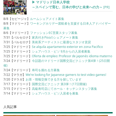
▶︎ マドリッド日本人学校
～スペインで育む、日本の学びと未来への力～
[PR]
8/8【セビージャ】
ルームシェアメイト募集
8/8【マドリード】
ワーキングホリデー渡航者を支援する日本人アドバイザー
募集
8/6【マドリード】
ファッションEC営業スタッフ募集
7/31【バルセロナ】
家具付きPisoのシェアメート募集
7/31【バルセロナ】
美術系アーティストに最適なスタジオ賃貸
7/25【マドリード】
Se alquila apartamento exterior en zona Pacifico
7/25【マドリード】
シェアハウス・ピソ 9月からの入居者募集
7/25【マドリード】
Oferta de empleo: Profesor de japonés idioma materno
7/24【マドリード】
今話題のマドリード国際交流ピクニック第4弾！(25日開
催)
7/24【マドリード】
寿司を握れる方募集
7/22【マラガ】
We’re looking for Japanese gamers to test video games!
7/20【マラガ】
お茶・情報交換できる方を探しています
7/17【マドリード】
国際交流ピクニック 第3弾！(17日開催)
7/15【マドリード】
高級寿司店にてホール・キッチンスタッフ募集
7/14【マドリード】
シェアハウス・ピソ入居者を募集
人気記事