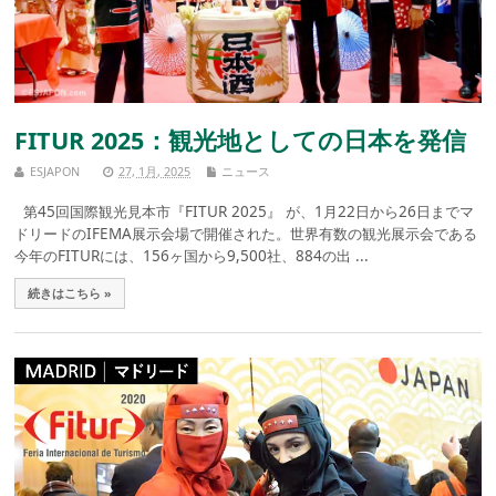
FITUR 2025：観光地としての日本を発信
ESJAPON
27, 1月, 2025
ニュース
第45回国際観光見本市『FITUR 2025』 が、1月22日から26日までマ
ドリードのIFEMA展示会場で開催された。世界有数の観光展示会である
今年のFITURには、156ヶ国から9,500社、884の出 ...
続きはこちら »