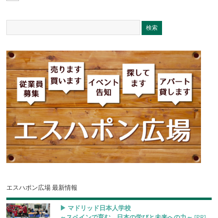
エスハポン広場 最新情報
▶︎ マドリッド日本人学校
～スペインで育む、日本の学びと未来への力～
[PR]