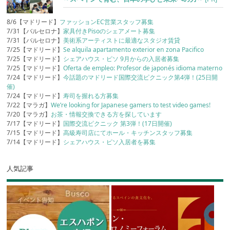
8/6【マドリード】
ファッションEC営業スタッフ募集
7/31【バルセロナ】
家具付きPisoのシェアメート募集
7/31【バルセロナ】
美術系アーティストに最適なスタジオ賃貸
7/25【マドリード】
Se alquila apartamento exterior en zona Pacifico
7/25【マドリード】
シェアハウス・ピソ 9月からの入居者募集
7/25【マドリード】
Oferta de empleo: Profesor de japonés idioma materno
7/24【マドリード】
今話題のマドリード国際交流ピクニック第4弾！(25日開
催)
7/24【マドリード】
寿司を握れる方募集
7/22【マラガ】
We’re looking for Japanese gamers to test video games!
7/20【マラガ】
お茶・情報交換できる方を探しています
7/17【マドリード】
国際交流ピクニック 第3弾！(17日開催)
7/15【マドリード】
高級寿司店にてホール・キッチンスタッフ募集
7/14【マドリード】
シェアハウス・ピソ入居者を募集
人気記事