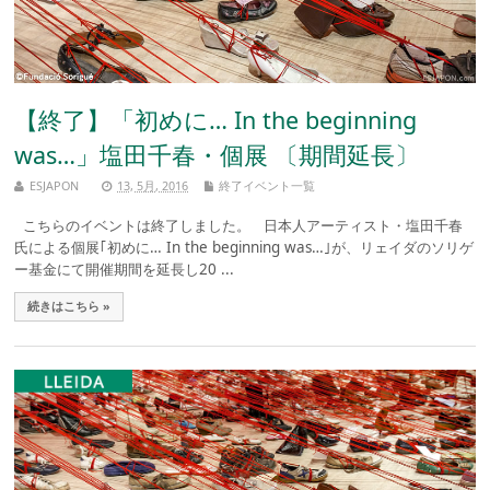
【終了】「初めに… In the beginning
was…」塩田千春・個展 〔期間延長〕
ESJAPON
13, 5月, 2016
終了イベント一覧
こちらのイベントは終了しました。 日本人アーティスト・塩田千春
氏による個展｢初めに… In the beginning was…｣が、リェイダのソリゲ
ー基金にて開催期間を延長し20 ...
続きはこちら »