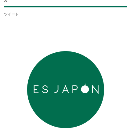
X
ツイート