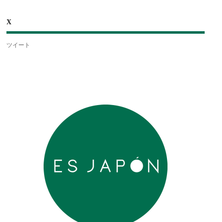
X
ツイート