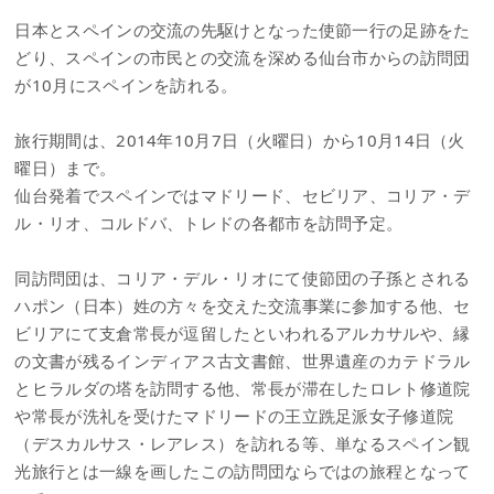
日本とスペインの交流の先駆けとなった使節一行の足跡をた
どり、スペインの市民との交流を深める仙台市からの訪問団
が10月にスペインを訪れる。
旅行期間は、2014年10月7日（火曜日）から10月14日（火
曜日）まで。
仙台発着でスペインではマドリード、セビリア、コリア・デ
ル・リオ、コルドバ、トレドの各都市を訪問予定。
同訪問団は、コリア・デル・リオにて使節団の子孫とされる
ハポン（日本）姓の方々を交えた交流事業に参加する他、セ
ビリアにて支倉常長が逗留したといわれるアルカサルや、縁
の文書が残るインディアス古文書館、世界遺産のカテドラル
とヒラルダの塔を訪問する他、常長が滞在したロレト修道院
や常長が洗礼を受けたマドリードの王立跣足派女子修道院
（デスカルサス・レアレス）を訪れる等、単なるスペイン観
光旅行とは一線を画したこの訪問団ならではの旅程となって