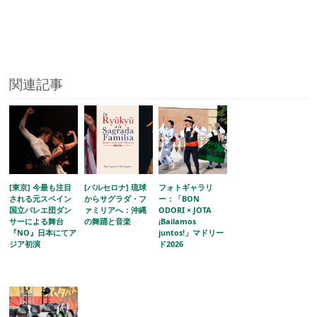
関連記事
[東京] 今最も注目
[バルセロナ] 琉球
フォトギャラリ
される元スペイン
からサグラダ・フ
ー：「BON
国立バレエ団ダン
ァミリアへ：沖縄
ODORI × JOTA
サーによる舞台
の舞踊と音楽
¡Bailamos
『NO』日本にてア
juntos!」マドリー
ジア初演
ド2026