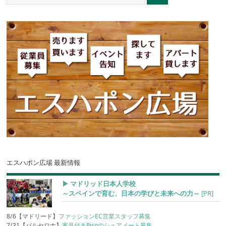
エスハポン広場 最新情報
▶︎ マドリッド日本人学校
～スペインで育む、日本の学びと未来への力～
[PR]
8/6【マドリード】
ファッションEC営業スタッフ募集
7/31【バルセロナ】
家具付きPisoのシェアメート募集