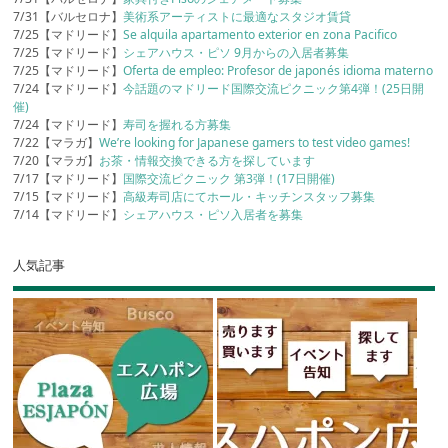
7/31【バルセロナ】
美術系アーティストに最適なスタジオ賃貸
7/25【マドリード】
Se alquila apartamento exterior en zona Pacifico
7/25【マドリード】
シェアハウス・ピソ 9月からの入居者募集
7/25【マドリード】
Oferta de empleo: Profesor de japonés idioma materno
7/24【マドリード】
今話題のマドリード国際交流ピクニック第4弾！(25日開
催)
7/24【マドリード】
寿司を握れる方募集
7/22【マラガ】
We’re looking for Japanese gamers to test video games!
7/20【マラガ】
お茶・情報交換できる方を探しています
7/17【マドリード】
国際交流ピクニック 第3弾！(17日開催)
7/15【マドリード】
高級寿司店にてホール・キッチンスタッフ募集
7/14【マドリード】
シェアハウス・ピソ入居者を募集
人気記事