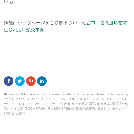
いる。
詳細はウェブページをご参照下さい：
仙台市：慶長遣欧使節
出帆400年記念事業
Año dual España-Japón 400 años de relaciones
,
españa
,
Hasekura Tsunenaga
,
japon
,
Sendai
,
イスパニア
,
コリア・デル・リオ
,
コルドバ
,
スペイン
,
セビリア
,
セビ
ージャ
,
トレド
,
ハポン姓
,
マドリード
,
仙台市
,
仙台市民訪問団
,
伊達政宗
,
慶長遣欧使
節スペイン訪問400周年記念
,
慶長遣欧使節出帆400年記念事業
,
支倉常長
,
日本スペイ
ン交流400周年