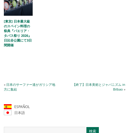
[東京] 日本最大級
のスペイン料理の
祭典『パエリア・
タパス祭り 2026』
日比谷公園にて3日
間開催
«
日本のサーファー達がガリシア地
【終了】日本美術とジャパニズム in
方に集結
Bilbao
»
ESPAÑOL
日本語