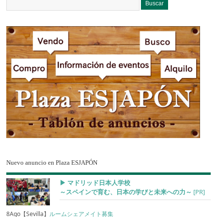
Nuevo anuncio en Plaza ESJAPÓN
▶︎ マドリッド日本人学校
～スペインで育む、日本の学びと未来への力～
[PR]
8Ago【Sevilla】
ルームシェアメイト募集