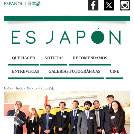
ESPAÑOL
I
日本語
QUÉ HACER
NOTICIAS
RECOMENDAMOS
ENTREVISTAS
GALERÍAS FOTOGRÁFICAS
CINE
Está en :
Inicio
»
Tag »
スペイン人学生