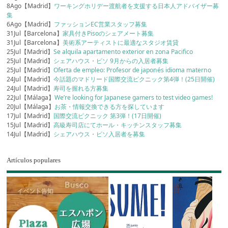
8Ago【Madrid】
ワーキングホリデー渡航者を支援する日本人アドバイザー募
集
6Ago【Madrid】
ファッションEC営業スタッフ募集
31Jul【Barcelona】
家具付きPisoのシェアメート募集
31Jul【Barcelona】
美術系アーティストに最適なスタジオ賃貸
25Jul【Madrid】
Se alquila apartamento exterior en zona Pacifico
25Jul【Madrid】
シェアハウス・ピソ 9月からの入居者募集
25Jul【Madrid】
Oferta de empleo: Profesor de japonés idioma materno
24Jul【Madrid】
今話題のマドリード国際交流ピクニック第4弾！(25日開催)
24Jul【Madrid】
寿司を握れる方募集
22Jul【Málaga】
We’re looking for Japanese gamers to test video games!
20Jul【Málaga】
お茶・情報交換できる方を探しています
17Jul【Madrid】
国際交流ピクニック 第3弾！(17日開催)
15Jul【Madrid】
高級寿司店にてホール・キッチンスタッフ募集
14Jul【Madrid】
シェアハウス・ピソ入居者を募集
Artículos populares