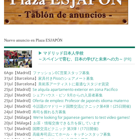
Nuevo anuncio en Plaza ESJAPÓN
▶︎ マドリッド日本人学校
～スペインで育む、日本の学びと未来への力～
[PR]
6Ago【Madrid】
ファッションEC営業スタッフ募集
31Jul【Barcelona】
家具付きPisoのシェアメート募集
31Jul【Barcelona】
美術系アーティストに最適なスタジオ賃貸
25Jul【Madrid】
Se alquila apartamento exterior en zona Pacifico
25Jul【Madrid】
シェアハウス・ピソ 9月からの入居者募集
25Jul【Madrid】
Oferta de empleo: Profesor de japonés idioma materno
24Jul【Madrid】
今話題のマドリード国際交流ピクニック第4弾！(25日開催)
24Jul【Madrid】
寿司を握れる方募集
22Jul【Málaga】
We’re looking for Japanese gamers to test video games!
20Jul【Málaga】
お茶・情報交換できる方を探しています
17Jul【Madrid】
国際交流ピクニック 第3弾！(17日開催)
15Jul【Madrid】
高級寿司店にてホール・キッチンスタッフ募集