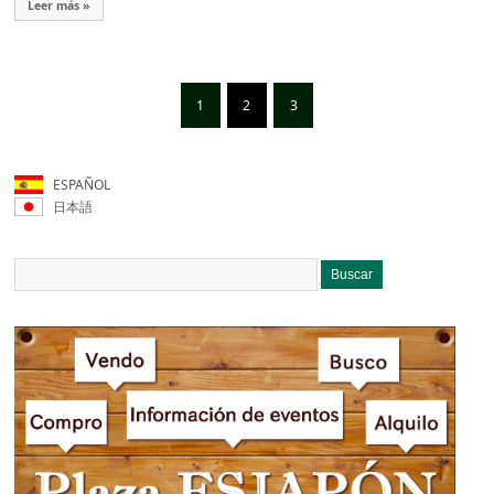
Leer más »
1
2
3
ESPAÑOL
日本語