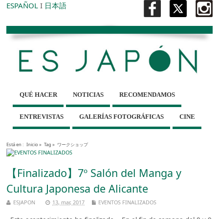
ESPAÑOL
I
日本語
QUÉ HACER
NOTICIAS
RECOMENDAMOS
ENTREVISTAS
GALERÍAS FOTOGRÁFICAS
CINE
Está en :
Inicio
»
Tag »
ワークショップ
【Finalizado】7º Salón del Manga y
Cultura Japonesa de Alicante
ESJAPON
13, mar, 2017
EVENTOS FINALIZADOS