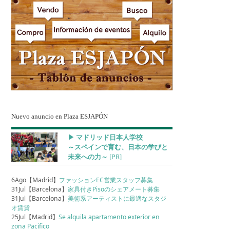
Nuevo anuncio en Plaza ESJAPÓN
▶︎ マドリッド日本人学校
～スペインで育む、日本の学びと
未来への力～
[PR]
6Ago【Madrid】
ファッションEC営業スタッフ募集
31Jul【Barcelona】
家具付きPisoのシェアメート募集
31Jul【Barcelona】
美術系アーティストに最適なスタジ
オ賃貸
25Jul【Madrid】
Se alquila apartamento exterior en
zona Pacifico