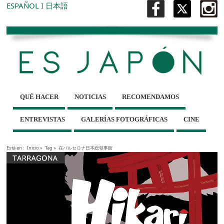
ESPAÑOL
I
日本語
QUÉ HACER
NOTICIAS
RECOMENDAMOS
ENTREVISTAS
GALERÍAS FOTOGRÁFICAS
CINE
Está en :
Inicio
»
Tag »
在バルセロナ日本総領事館