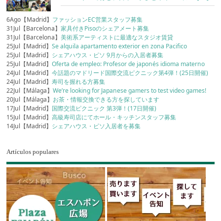
6Ago【Madrid】
ファッションEC営業スタッフ募集
31Jul【Barcelona】
家具付きPisoのシェアメート募集
31Jul【Barcelona】
美術系アーティストに最適なスタジオ賃貸
25Jul【Madrid】
Se alquila apartamento exterior en zona Pacifico
25Jul【Madrid】
シェアハウス・ピソ 9月からの入居者募集
25Jul【Madrid】
Oferta de empleo: Profesor de japonés idioma materno
24Jul【Madrid】
今話題のマドリード国際交流ピクニック第4弾！(25日開催)
24Jul【Madrid】
寿司を握れる方募集
22Jul【Málaga】
We’re looking for Japanese gamers to test video games!
20Jul【Málaga】
お茶・情報交換できる方を探しています
17Jul【Madrid】
国際交流ピクニック 第3弾！(17日開催)
15Jul【Madrid】
高級寿司店にてホール・キッチンスタッフ募集
14Jul【Madrid】
シェアハウス・ピソ入居者を募集
Artículos populares