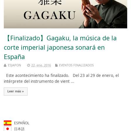
【Finalizado】Gagaku, la música de la
corte imperial japonesa sonará en
España
ESJAPON
22, ene, 2016
EVENTOS FINALIZADOS
Este acontecimiento ha finalizado. Del 23 al 29 de enero, el
intérprete del instrumento de vient ...
Leer más »
ESPAÑOL
日本語