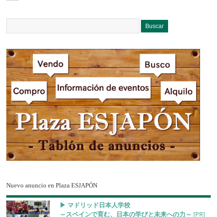
Nuevo anuncio en Plaza ESJAPÓN
▶︎ マドリッド日本人学校
～スペインで育む、日本の学びと未来への力～
[PR]