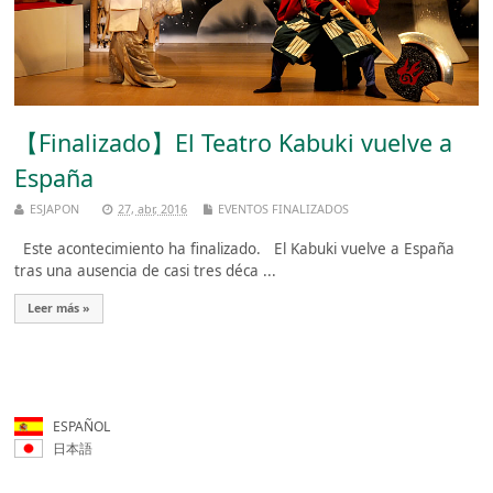
【Finalizado】El Teatro Kabuki vuelve a
España
ESJAPON
27, abr, 2016
EVENTOS FINALIZADOS
Este acontecimiento ha finalizado. El Kabuki vuelve a España
tras una ausencia de casi tres déca ...
Leer más »
ESPAÑOL
日本語