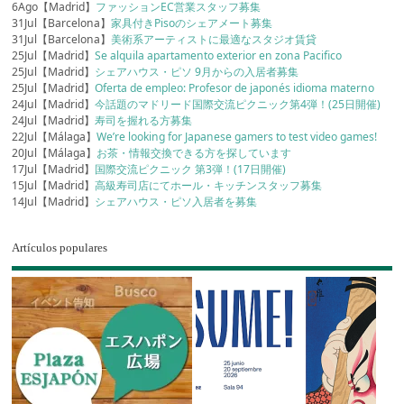
6Ago【Madrid】
ファッションEC営業スタッフ募集
31Jul【Barcelona】
家具付きPisoのシェアメート募集
31Jul【Barcelona】
美術系アーティストに最適なスタジオ賃貸
25Jul【Madrid】
Se alquila apartamento exterior en zona Pacifico
25Jul【Madrid】
シェアハウス・ピソ 9月からの入居者募集
25Jul【Madrid】
Oferta de empleo: Profesor de japonés idioma materno
24Jul【Madrid】
今話題のマドリード国際交流ピクニック第4弾！(25日開催)
24Jul【Madrid】
寿司を握れる方募集
22Jul【Málaga】
We’re looking for Japanese gamers to test video games!
20Jul【Málaga】
お茶・情報交換できる方を探しています
17Jul【Madrid】
国際交流ピクニック 第3弾！(17日開催)
15Jul【Madrid】
高級寿司店にてホール・キッチンスタッフ募集
14Jul【Madrid】
シェアハウス・ピソ入居者を募集
Artículos populares