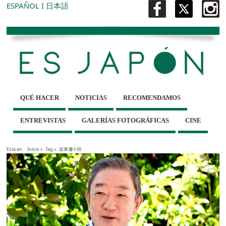
ESPAÑOL
I
日本語
QUÉ HACER
NOTICIAS
RECOMENDAMOS
ENTREVISTAS
GALERÍAS FOTOGRÁFICAS
CINE
Está en :
Inicio
»
Tag »
坂東彌十郎