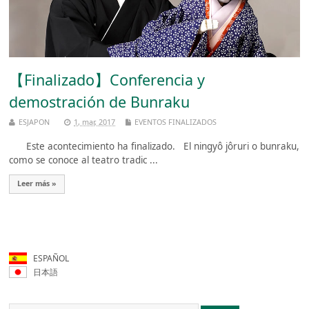
【Finalizado】Conferencia y
demostración de Bunraku
ESJAPON
1, mar, 2017
EVENTOS FINALIZADOS
Este acontecimiento ha finalizado. El ningyô jôruri o bunraku,
como se conoce al teatro tradic ...
Leer más »
ESPAÑOL
日本語