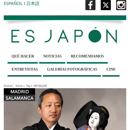
ESPAÑOL
I
日本語
QUÉ HACER
NOTICIAS
RECOMENDAMOS
ENTREVISTAS
GALERÍAS FOTOGRÁFICAS
CINE
Está en :
Inicio
»
Tag »
桐竹勘次郎