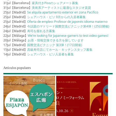
31Jul【Barcelona】
家具付きPisoのシェアメート募集
31Jul【Barcelona】
美術系アーティストに最適なスタジオ賃貸
25Jul【Madrid】
Se alquila apartamento exterior en zona Pacifico
25Jul【Madrid】
シェアハウス・ピソ 9月からの入居者募集
25Jul【Madrid】
Oferta de empleo: Profesor de japonés idioma materno
24Jul【Madrid】
今話題のマドリード国際交流ピクニック第4弾！(25日開催)
24Jul【Madrid】
寿司を握れる方募集
22Jul【Málaga】
We’re looking for Japanese gamers to test video games!
20Jul【Málaga】
お茶・情報交換できる方を探しています
17Jul【Madrid】
国際交流ピクニック 第3弾！(17日開催)
15Jul【Madrid】
高級寿司店にてホール・キッチンスタッフ募集
14Jul【Madrid】
シェアハウス・ピソ入居者を募集
Artículos populares