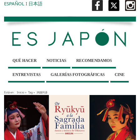
ESPAÑOL
I
日本語
QUÉ HACER
NOTICIAS
RECOMENDAMOS
ENTREVISTAS
GALERÍAS FOTOGRÁFICAS
CINE
Está en :
Inicio
»
Tag »
洌鎌利多