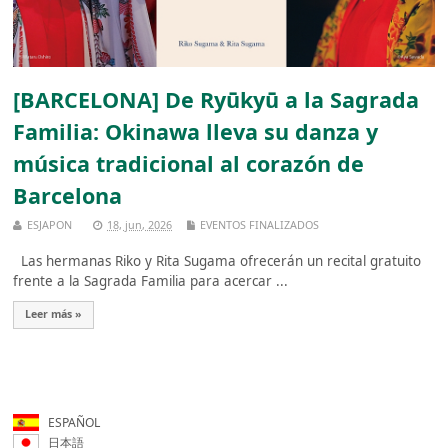
[BARCELONA] De Ryūkyū a la Sagrada
Familia: Okinawa lleva su danza y
música tradicional al corazón de
Barcelona
ESJAPON
18, jun, 2026
EVENTOS FINALIZADOS
Las hermanas Riko y Rita Sugama ofrecerán un recital gratuito
frente a la Sagrada Familia para acercar ...
Leer más »
ESPAÑOL
日本語