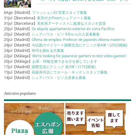
6Ago【Madrid】
ファッションEC営業スタッフ募集
31Jul【Barcelona】
家具付きPisoのシェアメート募集
31Jul【Barcelona】
美術系アーティストに最適なスタジオ賃貸
25Jul【Madrid】
Se alquila apartamento exterior en zona Pacifico
25Jul【Madrid】
シェアハウス・ピソ 9月からの入居者募集
25Jul【Madrid】
Oferta de empleo: Profesor de japonés idioma materno
24Jul【Madrid】
今話題のマドリード国際交流ピクニック第4弾！(25日開催)
24Jul【Madrid】
寿司を握れる方募集
22Jul【Málaga】
We’re looking for Japanese gamers to test video games!
20Jul【Málaga】
お茶・情報交換できる方を探しています
17Jul【Madrid】
国際交流ピクニック 第3弾！(17日開催)
15Jul【Madrid】
高級寿司店にてホール・キッチンスタッフ募集
14Jul【Madrid】
シェアハウス・ピソ入居者を募集
Artículos populares