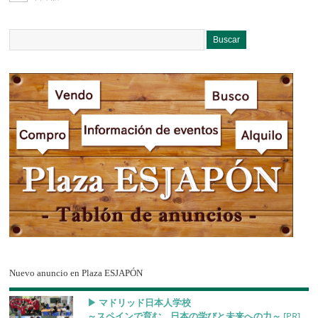
Nuevo anuncio en Plaza ESJAPÓN
▶︎ マドリッド日本人学校
～スペインで育む、日本の学びと未来への力～
[PR]