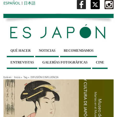
ESPAÑOL
I
日本語
QUÉ HACER
NOTICIAS
RECOMENDAMOS
ENTREVISTAS
GALERÍAS FOTOGRÁFICAS
CINE
Está en :
Inicio
»
Tag »
DIFUSIÓN E INFLUENCIA