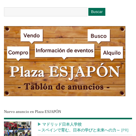
Nuevo anuncio en Plaza ESJAPÓN
▶︎ マドリッド日本人学校
～スペインで育む、日本の学びと未来への力～
[PR]