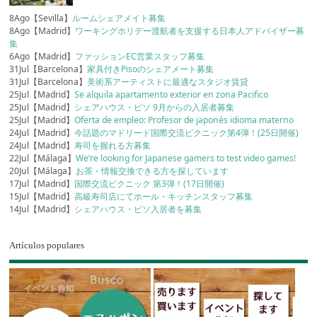
8Ago【Sevilla】
ルームシェアメイト募集
8Ago【Madrid】
ワーキングホリデー渡航者を支援する日本人アドバイザー募
集
6Ago【Madrid】
ファッションEC営業スタッフ募集
31Jul【Barcelona】
家具付きPisoのシェアメート募集
31Jul【Barcelona】
美術系アーティストに最適なスタジオ賃貸
25Jul【Madrid】
Se alquila apartamento exterior en zona Pacifico
25Jul【Madrid】
シェアハウス・ピソ 9月からの入居者募集
25Jul【Madrid】
Oferta de empleo: Profesor de japonés idioma materno
24Jul【Madrid】
今話題のマドリード国際交流ピクニック第4弾！(25日開催)
24Jul【Madrid】
寿司を握れる方募集
22Jul【Málaga】
We’re looking for Japanese gamers to test video games!
20Jul【Málaga】
お茶・情報交換できる方を探しています
17Jul【Madrid】
国際交流ピクニック 第3弾！(17日開催)
15Jul【Madrid】
高級寿司店にてホール・キッチンスタッフ募集
14Jul【Madrid】
シェアハウス・ピソ入居者を募集
Artículos populares