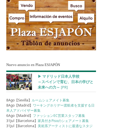
Nuevo anuncio en Plaza ESJAPÓN
▶︎ マドリッド日本人学校
～スペインで育む、日本の学びと
未来への力～
[PR]
8Ago【Sevilla】
ルームシェアメイト募集
8Ago【Madrid】
ワーキングホリデー渡航者を支援する日
本人アドバイザー募集
6Ago【Madrid】
ファッションEC営業スタッフ募集
31Jul【Barcelona】
家具付きPisoのシェアメート募集
31Jul【Barcelona】
美術系アーティストに最適なスタジ