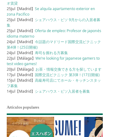
オ賃貸
25Jul【Madrid】
Se alquila apartamento exterior en
zona Pacifico
25Jul【Madrid】
シェアハウス・ピソ 9月からの入居者募
集
25Jul【Madrid】
Oferta de empleo: Profesor de japonés
idioma materno
24Jul【Madrid】
今話題のマドリード国際交流ピクニック
第4弾！(25日開催)
24Jul【Madrid】
寿司を握れる方募集
22Jul【Málaga】
We’re looking for Japanese gamers to
test video games!
20Jul【Málaga】
お茶・情報交換できる方を探しています
17Jul【Madrid】
国際交流ピクニック 第3弾！(17日開催)
15Jul【Madrid】
高級寿司店にてホール・キッチンスタッ
フ募集
14Jul【Madrid】
シェアハウス・ピソ入居者を募集
Artículos populares