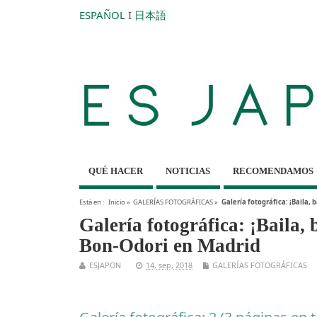
ESPAÑOL
I
日本語
QUÉ HACER
NOTICIAS
RECOMENDAMOS
Está en :
Inicio
»
GALERÍAS FOTOGRÁFICAS
»
Galería fotográfica: ¡Baila, 
Galería fotográfica: ¡Baila, 
Bon-Odori en Madrid
ESJAPON
14, sep, 2018
GALERÍAS FOTOGRÁFICAS