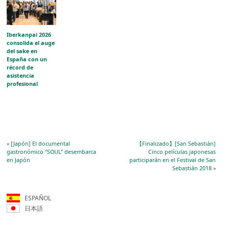
Iberkanpai 2026
consolida el auge
del sake en
España con un
récord de
asistencia
profesional
«
[Japón] El documental
【Finalizado】[San Sebastián]
gastronómico “SOUL” desembarca
Cinco películas japonesas
en Japón
participarán en el Festival de San
Sebastián 2018
»
ESPAÑOL
日本語