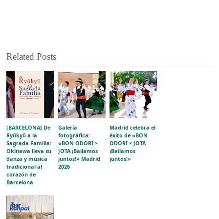
Related Posts
[BARCELONA] De
Galería
Madrid celebra el
Ryūkyū a la
fotográfica:
éxito de «BON
Sagrada Familia:
«BON ODORI ×
ODORI × JOTA
Okinawa lleva su
JOTA ¡Bailamos
¡Bailamos
danza y música
juntos!» Madrid
juntos!»
tradicional al
2026
corazón de
Barcelona