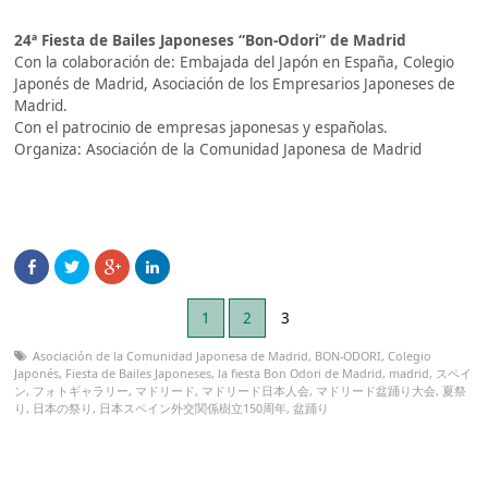
24ª Fiesta de Bailes Japoneses “Bon-Odori” de Madrid
Con la colaboración de: Embajada del Japón en España, Colegio
Japonés de Madrid, Asociación de los Empresarios Japoneses de
Madrid.
Con el patrocinio de empresas japonesas y españolas.
Organiza: Asociación de la Comunidad Japonesa de Madrid
1
2
3
Asociación de la Comunidad Japonesa de Madrid
,
BON-ODORI
,
Colegio
Japonés
,
Fiesta de Bailes Japoneses
,
la fiesta Bon Odori de Madrid
,
madrid
,
スペイ
ン
,
フォトギャラリー
,
マドリード
,
マドリード日本人会
,
マドリード盆踊り大会
,
夏祭
り
,
日本の祭り
,
日本スペイン外交関係樹立150周年
,
盆踊り