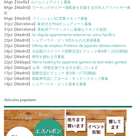
8Ago【Sevilla】
ルームシェアメイト募集
8Ago【Madrid】
ワーキングホリデー渡航者を支援する日本人アドバイザー募
集
6Ago【Madrid】
ファッションEC営業スタッフ募集
31Jul【Barcelona】
家具付きPisoのシェアメート募集
31Jul【Barcelona】
美術系アーティストに最適なスタジオ賃貸
25Jul【Madrid】
Se alquila apartamento exterior en zona Pacifico
25Jul【Madrid】
シェアハウス・ピソ 9月からの入居者募集
25Jul【Madrid】
Oferta de empleo: Profesor de japonés idioma materno
24Jul【Madrid】
今話題のマドリード国際交流ピクニック第4弾！(25日開催)
24Jul【Madrid】
寿司を握れる方募集
22Jul【Málaga】
We’re looking for Japanese gamers to test video games!
20Jul【Málaga】
お茶・情報交換できる方を探しています
17Jul【Madrid】
国際交流ピクニック 第3弾！(17日開催)
15Jul【Madrid】
高級寿司店にてホール・キッチンスタッフ募集
14Jul【Madrid】
シェアハウス・ピソ入居者を募集
Artículos populares