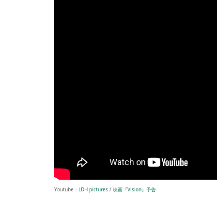
Youtube：
LDH pictures
/
映画『Vision』予告