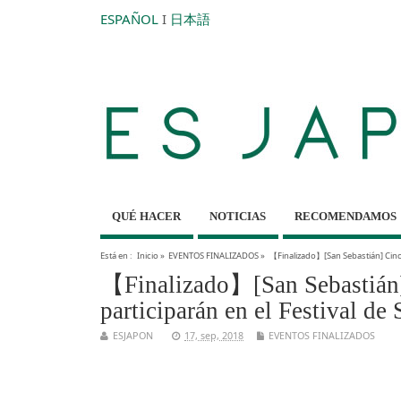
ESPAÑOL
I
日本語
QUÉ HACER
NOTICIAS
RECOMENDAMOS
Está en :
Inicio
»
EVENTOS FINALIZADOS
»
【Finalizado】[San Sebastián] Cinco
【Finalizado】[San Sebastián]
participarán en el Festival de
ESJAPON
17, sep, 2018
EVENTOS FINALIZADOS