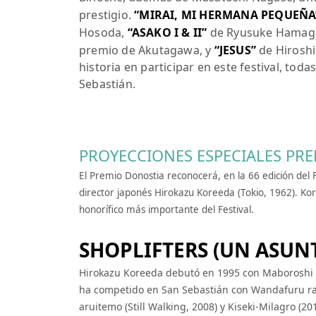
prestigio.
“MIRAI, MI HERMANA PEQUEÑA
Hosoda,
“ASAKO I & II”
de Ryusuke Hamaguch
premio de Akutagawa, y
“JESUS”
de Hiroshi
historia en participar en este festival, tod
Sebastián.
PROYECCIONES ESPECIALES PR
El Premio Donostia reconocerá, en la 66 edición del F
director japonés Hirokazu Koreeda (Tokio, 1962). Kor
honorífico más importante del Festival.
SHOPLIFTERS (UN ASUNT
Hirokazu Koreeda debutó en 1995 con Maboroshi no
ha competido en San Sebastián con Wandafuru raif
aruitemo (Still Walking, 2008) y Kiseki-Milagro (2