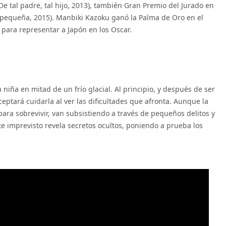
(De tal padre, tal hijo, 2013), también Gran Premio del Jurado en
pequeña, 2015). Manbiki Kazoku ganó la Palma de Oro en el
 para representar a Japón en los Oscar.
iña en mitad de un frío glacial. Al principio, y después de ser
eptará cuidarla al ver las dificultades que afronta. Aunque la
para sobrevivir, van subsistiendo a través de pequeños delitos y
te imprevisto revela secretos ocultos, poniendo a prueba los