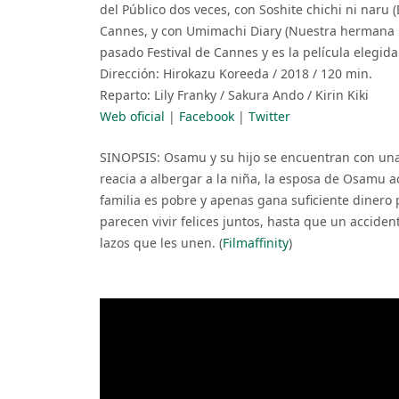
del Público dos veces, con Soshite chichi ni naru 
Cannes, y con Umimachi Diary (Nuestra hermana 
pasado Festival de Cannes y es la película elegida
Dirección: Hirokazu Koreeda / 2018 / 120 min.
Reparto: Lily Franky / Sakura Ando / Kirin Kiki
Web oficial
|
Facebook
|
Twitter
SINOPSIS: Osamu y su hijo se encuentran con una n
reacia a albergar a la niña, la esposa de Osamu ac
familia es pobre y apenas gana suficiente dinero 
parecen vivir felices juntos, hasta que un acciden
lazos que les unen. (
Filmaffinity
)