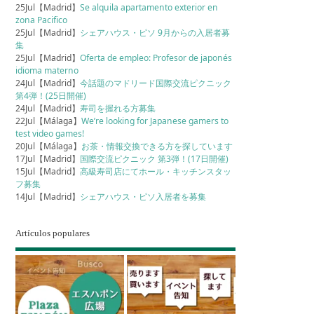
25Jul【Madrid】
Se alquila apartamento exterior en
zona Pacifico
25Jul【Madrid】
シェアハウス・ピソ 9月からの入居者募
集
25Jul【Madrid】
Oferta de empleo: Profesor de japonés
idioma materno
24Jul【Madrid】
今話題のマドリード国際交流ピクニック
第4弾！(25日開催)
24Jul【Madrid】
寿司を握れる方募集
22Jul【Málaga】
We’re looking for Japanese gamers to
test video games!
20Jul【Málaga】
お茶・情報交換できる方を探しています
17Jul【Madrid】
国際交流ピクニック 第3弾！(17日開催)
15Jul【Madrid】
高級寿司店にてホール・キッチンスタッ
フ募集
14Jul【Madrid】
シェアハウス・ピソ入居者を募集
Artículos populares