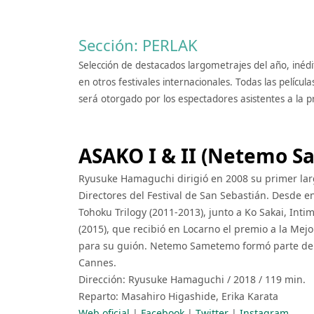
Sección: PERLAK
Selección de destacados largometrajes del año, inéd
en otros festivales internacionales. Todas las películ
será otorgado por los espectadores asistentes a la p
ASAKO I & II (Netemo 
Ryusuke Hamaguchi dirigió en 2008 su primer lar
Directores del Festival de San Sebastián. Desde e
Tohoku Trilogy (2011-2013), junto a Ko Sakai, Inti
(2015), que recibió en Locarno el premio a la Mej
para su guión. Netemo Sametemo formó parte de la
Cannes.
Dirección: Ryusuke Hamaguchi / 2018 / 119 min
Reparto: Masahiro Higashide, Erika Karata
Web oficial
|
Facebook
|
Twitter
|
Instagram