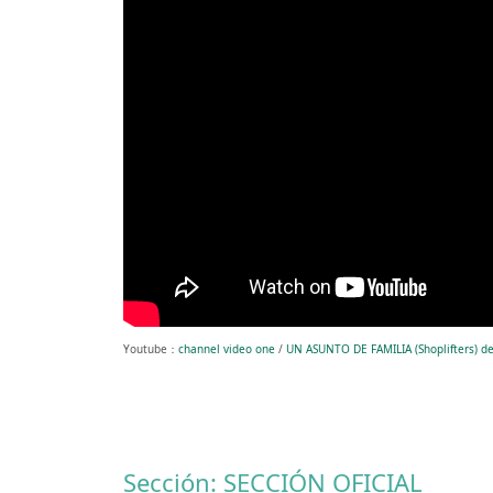
Youtube：
channel video one
/
UN ASUNTO DE FAMILIA (Shoplifters) de
Sección: SECCIÓN OFICIAL