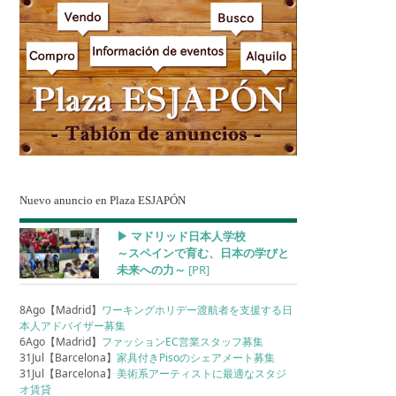
Nuevo anuncio en Plaza ESJAPÓN
▶︎ マドリッド日本人学校
～スペインで育む、日本の学びと
未来への力～
[PR]
8Ago【Madrid】
ワーキングホリデー渡航者を支援する日
本人アドバイザー募集
6Ago【Madrid】
ファッションEC営業スタッフ募集
31Jul【Barcelona】
家具付きPisoのシェアメート募集
31Jul【Barcelona】
美術系アーティストに最適なスタジ
オ賃貸