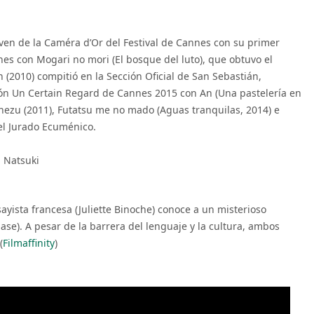
en de la Caméra d’Or del Festival de Cannes con su primer
nes con Mogari no mori (El bosque del luto), que obtuvo el
(2010) compitió en la Sección Oficial de San Sebastián,
ión Un Certain Regard de Cannes 2015 con An (Una pastelería en
anezu (2011), Futatsu me no mado (Aguas tranquilas, 2014) e
del Jurado Ecuménico.
i Natsuki
yista francesa (Juliette Binoche) conoce a un misterioso
e). A pesar de la barrera del lenguaje y la cultura, ambos
(
Filmaffinity
)