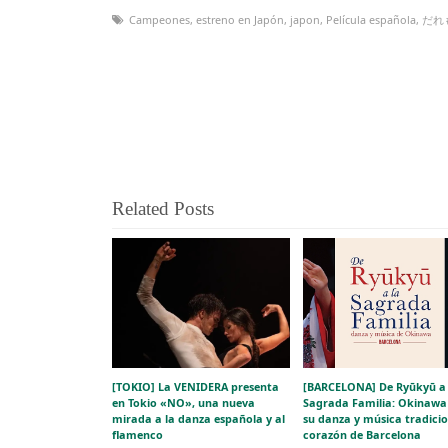
Campeones
,
estreno en Japón
,
japon
,
Película española
,
だれ
Related Posts
[TOKIO] La VENIDERA presenta
[BARCELONA] De Ryūkyū a 
en Tokio «NO», una nueva
Sagrada Familia: Okinawa 
mirada a la danza española y al
su danza y música tradicio
flamenco
corazón de Barcelona