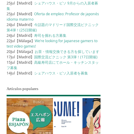
25Jul【Madrid】
シェアハウス・ピソ 9月からの入居者募
集
25Jul【Madrid】
Oferta de empleo: Profesor de japonés
idioma materno
24Jul【Madrid】
今話題のマドリード国際交流ピクニック
第4弾！(25日開催)
24Jul【Madrid】
寿司を握れる方募集
22Jul【Málaga】
We’re looking for Japanese gamers to
test video games!
20Jul【Málaga】
お茶・情報交換できる方を探しています
17Jul【Madrid】
国際交流ピクニック 第3弾！(17日開催)
15Jul【Madrid】
高級寿司店にてホール・キッチンスタッ
フ募集
14Jul【Madrid】
シェアハウス・ピソ入居者を募集
Artículos populares