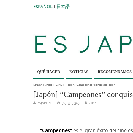
ESPAÑOL
I
日本語
QUÉ HACER
NOTICIAS
RECOMENDAMOS
Está en :
Inicio
»
CINE
»
[Japón] “Campeones” conquista Japón
[Japón] “Campeones” conquis
ESJAPON
13, feb, 2020
CINE
“Campeones”
es el gran éxito del cine e