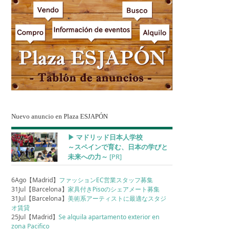
Nuevo anuncio en Plaza ESJAPÓN
▶︎ マドリッド日本人学校
～スペインで育む、日本の学びと
未来への力～
[PR]
6Ago【Madrid】
ファッションEC営業スタッフ募集
31Jul【Barcelona】
家具付きPisoのシェアメート募集
31Jul【Barcelona】
美術系アーティストに最適なスタジ
オ賃貸
25Jul【Madrid】
Se alquila apartamento exterior en
zona Pacifico