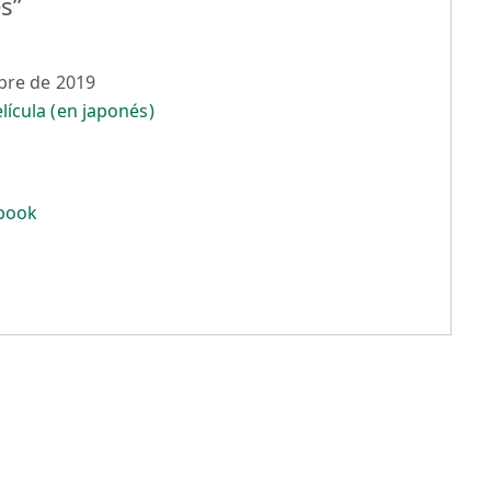
s”
mbre de 2019
ícula (en japonés)
book