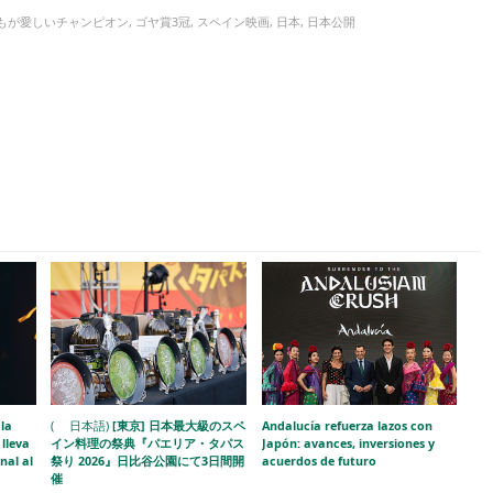
もが愛しいチャンピオン
,
ゴヤ賞3冠
,
スペイン映画
,
日本
,
日本公開
la
( 日本語)
[東京] 日本最大級のスペ
Andalucía refuerza lazos con
lleva
イン料理の祭典『パエリア・タパス
Japón: avances, inversiones y
nal al
祭り 2026』日比谷公園にて3日間開
acuerdos de futuro
催