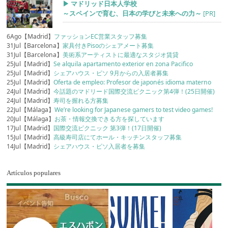
▶︎ マドリッド日本人学校
～スペインで育む、日本の学びと未来への力～
[PR]
6Ago【Madrid】
ファッションEC営業スタッフ募集
31Jul【Barcelona】
家具付きPisoのシェアメート募集
31Jul【Barcelona】
美術系アーティストに最適なスタジオ賃貸
25Jul【Madrid】
Se alquila apartamento exterior en zona Pacifico
25Jul【Madrid】
シェアハウス・ピソ 9月からの入居者募集
25Jul【Madrid】
Oferta de empleo: Profesor de japonés idioma materno
24Jul【Madrid】
今話題のマドリード国際交流ピクニック第4弾！(25日開催)
24Jul【Madrid】
寿司を握れる方募集
22Jul【Málaga】
We’re looking for Japanese gamers to test video games!
20Jul【Málaga】
お茶・情報交換できる方を探しています
17Jul【Madrid】
国際交流ピクニック 第3弾！(17日開催)
15Jul【Madrid】
高級寿司店にてホール・キッチンスタッフ募集
14Jul【Madrid】
シェアハウス・ピソ入居者を募集
Artículos populares