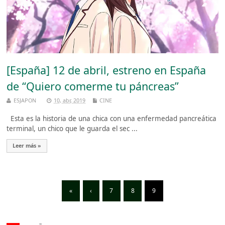
[España] 12 de abril, estreno en España
de “Quiero comerme tu páncreas”
ESJAPON
10, abr, 2019
CINE
Esta es la historia de una chica con una enfermedad pancreática
terminal, un chico que le guarda el sec ...
Leer más »
«
‹
7
8
9