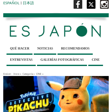
ESPAÑOL
I
日本語
QUÉ HACER
NOTICIAS
RECOMENDAMOS
ENTREVISTAS
GALERÍAS FOTOGRÁFICAS
CINE
Está en :
Inicio
»
Categoría »
CINE
»