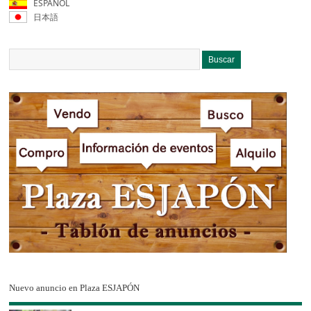
ESPAÑOL
日本語
Nuevo anuncio en Plaza ESJAPÓN