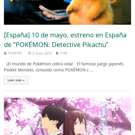
[España] 10 de mayo, estreno en España
de “POKÉMON: Detective Pikachu”
ESJAPON
7, may, 2019
CINE
¡El mundo de Pokémon cobra vida! El famoso juego japonés
Pocket Monster, conocido como POKÉMON c ...
Leer más »