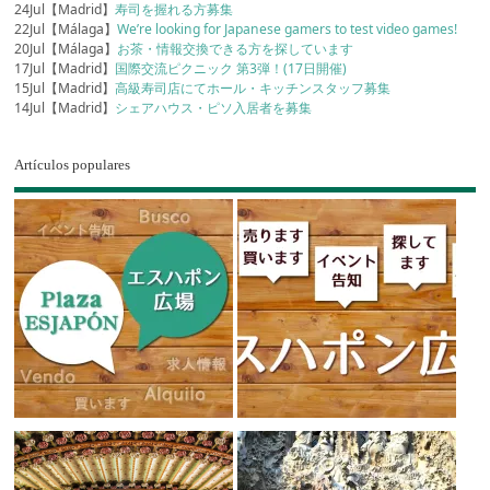
24Jul【Madrid】
寿司を握れる方募集
22Jul【Málaga】
We’re looking for Japanese gamers to test video games!
20Jul【Málaga】
お茶・情報交換できる方を探しています
17Jul【Madrid】
国際交流ピクニック 第3弾！(17日開催)
15Jul【Madrid】
高級寿司店にてホール・キッチンスタッフ募集
14Jul【Madrid】
シェアハウス・ピソ入居者を募集
Artículos populares