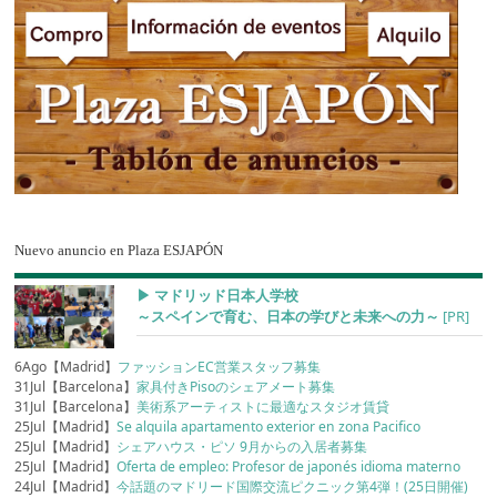
Nuevo anuncio en Plaza ESJAPÓN
▶︎ マドリッド日本人学校
～スペインで育む、日本の学びと未来への力～
[PR]
6Ago【Madrid】
ファッションEC営業スタッフ募集
31Jul【Barcelona】
家具付きPisoのシェアメート募集
31Jul【Barcelona】
美術系アーティストに最適なスタジオ賃貸
25Jul【Madrid】
Se alquila apartamento exterior en zona Pacifico
25Jul【Madrid】
シェアハウス・ピソ 9月からの入居者募集
25Jul【Madrid】
Oferta de empleo: Profesor de japonés idioma materno
24Jul【Madrid】
今話題のマドリード国際交流ピクニック第4弾！(25日開催)