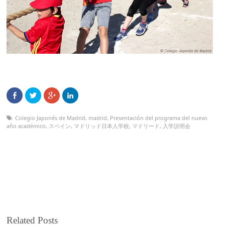
Colegio Japonés de Madrid
,
madrid
,
Presentación del programa del nuevo
año académico
,
スペイン
,
マドリッド日本人学校
,
マドリード
,
入学説明会
Related Posts