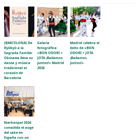
[BARCELONA] De
Galería
Madrid celebra el
Ryūkyū a la
fotográfica:
éxito de «BON
Sagrada Familia:
«BON ODORI ×
ODORI × JOTA
Okinawa lleva su
JOTA ¡Bailamos
¡Bailamos
danza y música
juntos!» Madrid
juntos!»
tradicional al
2026
corazón de
Barcelona
Iberkanpai 2026
consolida el auge
del sake en
España con un