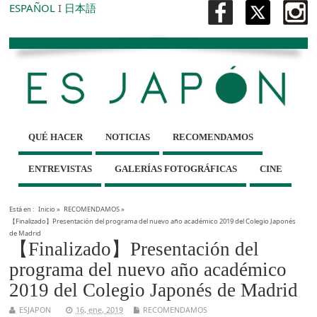
ESPAÑOL
I
日本語
QUÉ HACER
NOTICIAS
RECOMENDAMOS
ENTREVISTAS
GALERÍAS FOTOGRÁFICAS
CINE
Está en :
Inicio
»
RECOMENDAMOS
»
【Finalizado】Presentación del programa del nuevo año académico 2019 del Colegio Japonés
de Madrid
【Finalizado】Presentación del
programa del nuevo año académico
2019 del Colegio Japonés de Madrid
ESJAPON
16, ene, 2019
RECOMENDAMOS