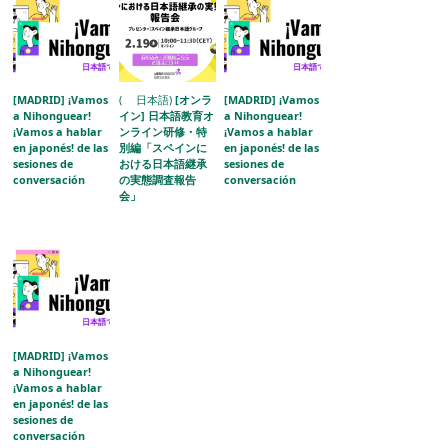
[MADRID] ¡Vamos
( 日本語)
[オンラ
[MADRID] ¡Vamos
a Nihonguear!
イン] 日本語教育オ
a Nihonguear!
¡Vamos a hablar
ンライン研修・特
¡Vamos a hablar
en japonés! de las
別編「スペインに
en japonés! de las
sesiones de
おける日本語継承
sesiones de
conversación
の実態調査報告
conversación
会」
[MADRID] ¡Vamos
a Nihonguear!
¡Vamos a hablar
en japonés! de las
sesiones de
conversación