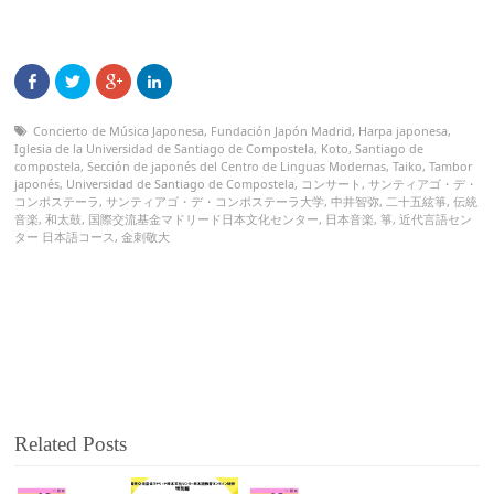
Concierto de Música Japonesa
,
Fundación Japón Madrid
,
Harpa japonesa
,
Iglesia de la Universidad de Santiago de Compostela
,
Koto
,
Santiago de
compostela
,
Sección de japonés del Centro de Linguas Modernas
,
Taiko
,
Tambor
japonés
,
Universidad de Santiago de Compostela
,
コンサート
,
サンティアゴ・デ・
コンポステーラ
,
サンティアゴ・デ・コンポステーラ大学
,
中井智弥
,
二十五絃箏
,
伝統
音楽
,
和太鼓
,
国際交流基金マドリード日本文化センター
,
日本音楽
,
箏
,
近代言語セン
ター 日本語コース
,
金刺敬大
Related Posts