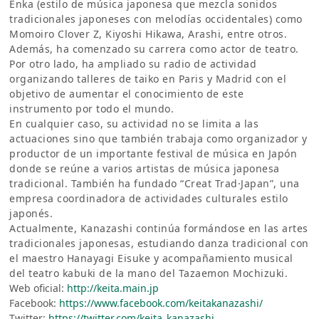
Enka (estilo de música japonesa que mezcla sonidos
tradicionales japoneses con melodías occidentales) como
Momoiro Clover Z, Kiyoshi Hikawa, Arashi, entre otros.
Además, ha comenzado su carrera como actor de teatro.
Por otro lado, ha ampliado su radio de actividad
organizando talleres de taiko en Paris y Madrid con el
objetivo de aumentar el conocimiento de este
instrumento por todo el mundo.
En cualquier caso, su actividad no se limita a las
actuaciones sino que también trabaja como organizador y
productor de un importante festival de música en Japón
donde se reúne a varios artistas de música japonesa
tradicional. También ha fundado “Creat Trad·Japan”, una
empresa coordinadora de actividades culturales estilo
japonés.
Actualmente, Kanazashi continúa formándose en las artes
tradicionales japonesas, estudiando danza tradicional con
el maestro Hanayagi Eisuke y acompañamiento musical
del teatro kabuki de la mano del Tazaemon Mochizuki.
Web oficial:
http://keita.main.jp
Facebook:
https://www.facebook.com/keitakanazashi/
Twitter:
https://twitter.com/keita_kanazashi