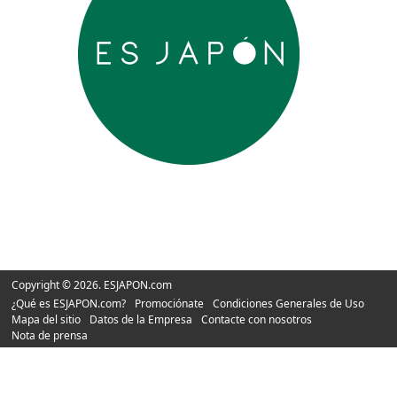
Copyright © 2026. ESJAPON.com
¿Qué es ESJAPON.com?
Promociónate
Condiciones Generales de Uso
Mapa del sitio
Datos de la Empresa
Contacte con nosotros
Nota de prensa