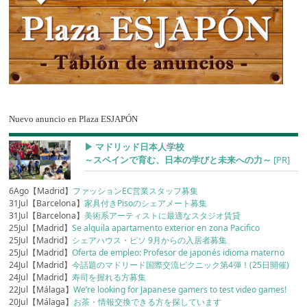
Nuevo anuncio en Plaza ESJAPÓN
▶︎ マドリッド日本人学校
～スペインで育む、日本の学びと未来への力～
[PR]
6Ago【Madrid】
ファッションEC営業スタッフ募集
31Jul【Barcelona】
家具付きPisoのシェアメート募集
31Jul【Barcelona】
美術系アーティストに最適なスタジオ賃貸
25Jul【Madrid】
Se alquila apartamento exterior en zona Pacifico
25Jul【Madrid】
シェアハウス・ピソ 9月からの入居者募集
25Jul【Madrid】
Oferta de empleo: Profesor de japonés idioma materno
24Jul【Madrid】
今話題のマドリード国際交流ピクニック第4弾！(25日開催)
24Jul【Madrid】
寿司を握れる方募集
22Jul【Málaga】
We’re looking for Japanese gamers to test video games!
20Jul【Málaga】
お茶・情報交換できる方を探しています