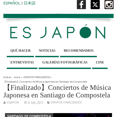
ESPAÑOL
I
日本語
QUÉ HACER
NOTICIAS
RECOMENDAMOS
ENTREVISTAS
GALERÍAS FOTOGRÁFICAS
CINE
Está en :
Inicio
»
EVENTOS FINALIZADOS
»
【Finalizado】Conciertos de Música Japonesa en Santiago de Compostela
【Finalizado】Conciertos de Música
Japonesa en Santiago de Compostela
ESJAPON
8, feb, 2017
EVENTOS FINALIZADOS