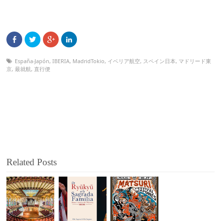
España-Japón
,
IBERIA
,
MadridTokio
,
イベリア航空
,
スペイン日本
,
マドリード東
京
,
最就航
,
直行便
Related Posts