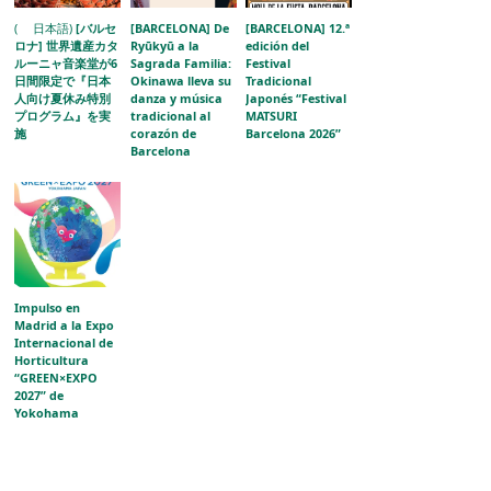
( 日本語)
[バルセ
[BARCELONA] De
[BARCELONA] 12.ª
ロナ] 世界遺産カタ
Ryūkyū a la
edición del
ルーニャ音楽堂が6
Sagrada Familia:
Festival
日間限定で『日本
Okinawa lleva su
Tradicional
人向け夏休み特別
danza y música
Japonés “Festival
プログラム』を実
tradicional al
MATSURI
施
corazón de
Barcelona 2026”
Barcelona
Impulso en
Madrid a la Expo
Internacional de
Horticultura
“GREEN×EXPO
2027” de
Yokohama