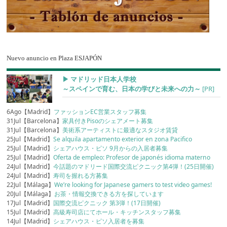
Nuevo anuncio en Plaza ESJAPÓN
▶︎ マドリッド日本人学校
～スペインで育む、日本の学びと未来への力～
[PR]
6Ago【Madrid】
ファッションEC営業スタッフ募集
31Jul【Barcelona】
家具付きPisoのシェアメート募集
31Jul【Barcelona】
美術系アーティストに最適なスタジオ賃貸
25Jul【Madrid】
Se alquila apartamento exterior en zona Pacifico
25Jul【Madrid】
シェアハウス・ピソ 9月からの入居者募集
25Jul【Madrid】
Oferta de empleo: Profesor de japonés idioma materno
24Jul【Madrid】
今話題のマドリード国際交流ピクニック第4弾！(25日開催)
24Jul【Madrid】
寿司を握れる方募集
22Jul【Málaga】
We’re looking for Japanese gamers to test video games!
20Jul【Málaga】
お茶・情報交換できる方を探しています
17Jul【Madrid】
国際交流ピクニック 第3弾！(17日開催)
15Jul【Madrid】
高級寿司店にてホール・キッチンスタッフ募集
14Jul【Madrid】
シェアハウス・ピソ入居者を募集