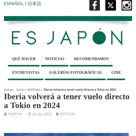
ESPAÑOL
I
日本語
QUÉ HACER
NOTICIAS
RECOMENDAMOS
ENTREVISTAS
GALERÍAS FOTOGRÁFICAS
CINE
Está en :
Inicio
»
NOTICIAS
»
Iberia volverá a tener vuelo directo a Tokio en 2024
Iberia volverá a tener vuelo directo
a Tokio en 2024
ESJAPON
20, dic, 2023
NOTICIAS