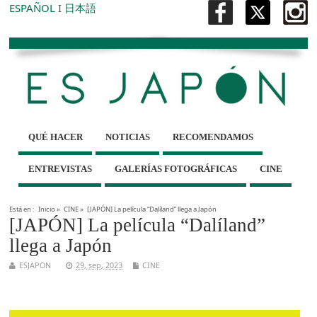
ESPAÑOL
I
日本語
QUÉ HACER
NOTICIAS
RECOMENDAMOS
ENTREVISTAS
GALERÍAS FOTOGRÁFICAS
CINE
Está en :
Inicio
»
CINE
»
[JAPÓN] La película “Dalíland” llega a Japón
[JAPÓN] La película “Dalíland”
llega a Japón
ESJAPON
29, sep, 2023
CINE