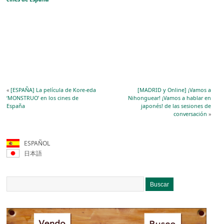
«
[ESPAÑA] La película de Kore-eda
[MADRID y Online] ¡Vamos a
‘MONSTRUO’ en los cines de
Nihonguear! ¡Vamos a hablar en
España
japonés! de las sesiones de
conversación
»
ESPAÑOL
日本語