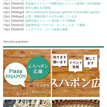
24Jul【Madrid】
今話題のマドリード国際交流ピクニック第4弾！(25日開催)
24Jul【Madrid】
寿司を握れる方募集
22Jul【Málaga】
We’re looking for Japanese gamers to test video games!
20Jul【Málaga】
お茶・情報交換できる方を探しています
17Jul【Madrid】
国際交流ピクニック 第3弾！(17日開催)
15Jul【Madrid】
高級寿司店にてホール・キッチンスタッフ募集
14Jul【Madrid】
シェアハウス・ピソ入居者を募集
Artículos populares