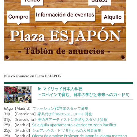
Nuevo anuncio en Plaza ESJAPÓN
▶︎ マドリッド日本人学校
～スペインで育む、日本の学びと未来への力～
[PR]
6Ago【Madrid】
ファッションEC営業スタッフ募集
31Jul【Barcelona】
家具付きPisoのシェアメート募集
31Jul【Barcelona】
美術系アーティストに最適なスタジオ賃貸
25Jul【Madrid】
Se alquila apartamento exterior en zona Pacifico
25Jul【Madrid】
シェアハウス・ピソ 9月からの入居者募集
25Jul【Madrid】
Oferta de empleo: Profesor de japonés idioma materno