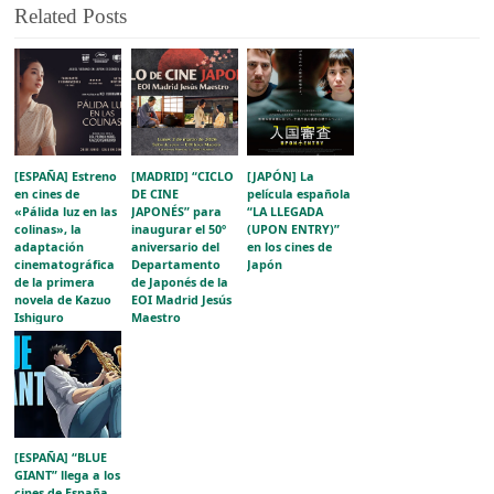
Related Posts
[ESPAÑA] Estreno
[MADRID] “CICLO
[JAPÓN] La
en cines de
DE CINE
película española
«Pálida luz en las
JAPONÉS” para
“LA LLEGADA
colinas», la
inaugurar el 50º
(UPON ENTRY)”
adaptación
aniversario del
en los cines de
cinematográfica
Departamento
Japón
de la primera
de Japonés de la
novela de Kazuo
EOI Madrid Jesús
Ishiguro
Maestro
[ESPAÑA] “BLUE
GIANT” llega a los
cines de España