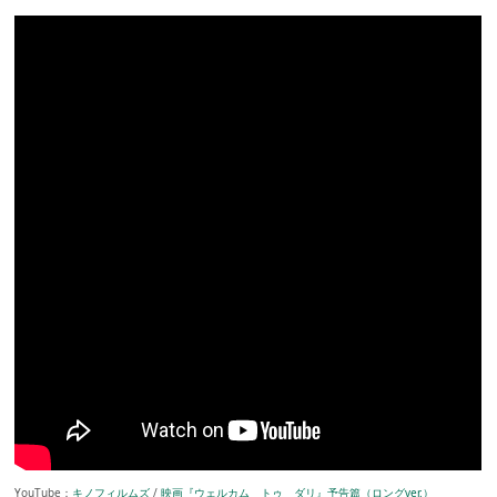
YouTube：
キノフィルムズ
/
映画『ウェルカム トゥ ダリ』予告篇（ロングver.）